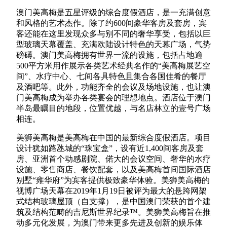
澳门美高梅是五星评级的综合度假酒店，是一充满创意
和风格的艺术杰作。除了约600间豪华客房及套房，宾
客还能在这里发现众多与别不同的奢华享受，包括以巨
型玻璃天幕覆盖、充满欧陆设计特色的天幕广场，气势
磅礡。澳门美高梅拥有世界一流的设施，包括占地逾
500平方米用作展示各类艺术经典名作的“美高梅展艺空
间”、水疗中心、七间各具特色且集合各国佳肴的餐厅
及酒吧等。此外，功能齐全的会议及场地设施，也让澳
门美高梅成为举办各类宴会的理想地点。酒店位于澳门
半岛最瞩目的地段，位置优越，与名店林立的壹号广场
相连。
美狮美高梅是美高梅在中国的最新综合度假酒店。项目
设计犹如路氹城的“珠宝盒”，设有近1,400间客房及套
房、亚洲首个动感剧院、偌大的会议空间、奢华的水疗
设施、零售商店、餐饮配套，以及美高梅首间国际酒店
别墅“雍华府”为宾客提供极致豪华体验。美狮美高梅的
视博广场天幕在2019年1月19日被评为最大的悬跨网架
式结构玻璃屋顶（自支撑），是中国澳门荣获的首个建
筑及结构范畴的吉尼斯世界纪录™。美狮美高梅旨在推
动多元化发展，为澳门带来更多先进及创新的娱乐体