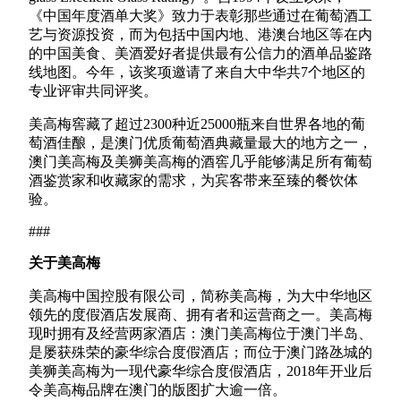
《中国年度酒单大奖》致力于表彰那些通过在葡萄酒工
艺与资源投资，而为包括中国内地、港澳台地区等在内
的中国美食、美酒爱好者提供最有公信力的酒单品鉴路
线地图。今年，该奖项邀请了来自大中华共7个地区的
专业评审共同评奖。
美高梅窖藏了超过2300种近25000瓶来自世界各地的葡
萄酒佳酿，是澳门优质葡萄酒典藏量最大的地方之一，
澳门美高梅及美狮美高梅的酒窖几乎能够满足所有葡萄
酒鉴赏家和收藏家的需求，为宾客带来至臻的餐饮体
验。
###
关于美高梅
美高梅中国控股有限公司，简称美高梅，为大中华地区
领先的度假酒店发展商、拥有者和运营商之一。美高梅
现时拥有及经营两家酒店：澳门美高梅位于澳门半岛、
是屡获殊荣的豪华综合度假酒店；而位于澳门路氹城的
美狮美高梅为一现代豪华综合度假酒店，2018年开业后
令美高梅品牌在澳门的版图扩大逾一倍。