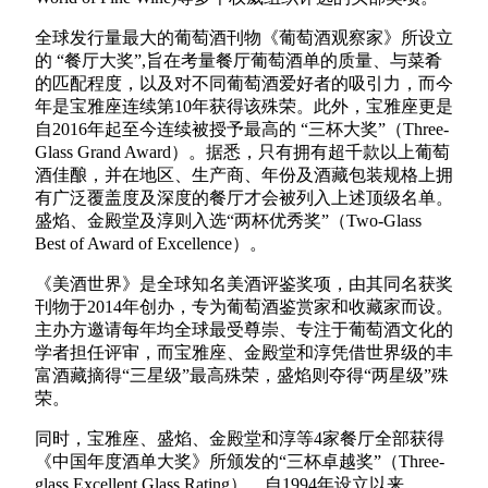
全球发行量最大的葡萄酒刊物《葡萄酒观察家》所设立
的 “餐厅大奖”,旨在考量餐厅葡萄酒单的质量、与菜肴
的匹配程度，以及对不同葡萄酒爱好者的吸引力，而今
年是宝雅座连续第10年获得该殊荣。此外，宝雅座更是
自2016年起至今连续被授予最高的 “三杯大奖”（Three-
Glass Grand Award）。据悉，只有拥有超千款以上葡萄
酒佳酿，并在地区、生产商、年份及酒藏包装规格上拥
有广泛覆盖度及深度的餐厅才会被列入上述顶级名单。
盛焰、金殿堂及淳则入选“两杯优秀奖”（Two-Glass
Best of Award of Excellence）。
《美酒世界》是全球知名美酒评鉴奖项，由其同名获奖
刊物于2014年创办，专为葡萄酒鉴赏家和收藏家而设。
主办方邀请每年均全球最受尊崇、专注于葡萄酒文化的
学者担任评审，而宝雅座、金殿堂和淳凭借世界级的丰
富酒藏摘得“三星级”最高殊荣，盛焰则夺得“两星级”殊
荣。
同时，宝雅座、盛焰、金殿堂和淳等4家餐厅全部获得
《中国年度酒单大奖》所颁发的“三杯卓越奖”（Three-
glass Excellent Glass Rating）。自1994年设立以来，