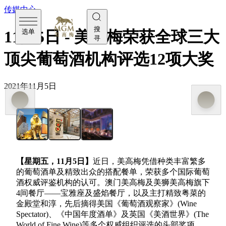
传媒中心
搜
选单
11月5日 - 美高梅荣获全球三大
寻
顶尖葡萄酒机构评选12项大奖
2021年11月5日
【星期五，
11月5日】
近日，美高梅凭借种类丰富繁多
的葡萄酒单及精致出众的搭配餐单，荣获多个国际葡萄
酒权威评鉴机构的认可。澳门美高梅及美狮美高梅旗下
4间餐厅——宝雅座及盛焰餐厅，以及主打精致粤菜的
金殿堂和淳，先后摘得美国《葡萄酒观察家》(Wine
Spectator)、《中国年度酒单》及英国《美酒世界》(The
World of Fine Wine)等多个权威组织评选的头部奖项。