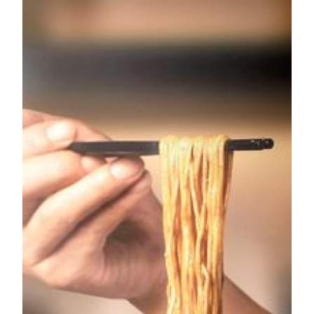
民间喜爱的舒适食物。武汉人重视早餐文化，称之为
「过早」，为新一天注入能量。一场疫情将以往日常生
活彻底打乱，连上街「过早」都变成再奢侈不过的事。
在抗疫胜利出现曙光之际，美高梅特意以热干面拉近两
地幸福的距离，让每一位捧着热干面的宾客重新感受
「你中有我，我中有你」的窝心暖意，用一碗面增添团
结力量。
从热干面看中国人的精神
热干面看似平凡，出身草根，却是「中国五大名面」之
一，更称霸中国十大面条之首，是中国主食文化的重要
代表。一碗优秀的热干面面条纤细，根根有力，芝麻酱
苦中带甘，充分展现中国人的坚毅精神。经验丰富的美
高梅湖北厨师，以忠于传统的做法将最地道的武汉滋味
倾力呈现，与澳门分享一份属于中国人民的情怀。纤细
分明、韧劲十足的面条，拌入麻油、芝麻酱、 酱油、
辣萝卜丁等配料，精髓更是在于由多种香料及药材制成
的调味辣椒油，在享用前以「三转九拌」的方式，即
「转三下再拌九下」拌好，热气腾腾，油润鲜美，令人
回味无穷。热干面价钱为澳门币68元*。