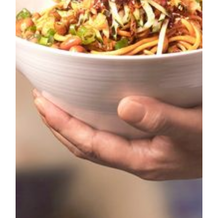
特许权之企业之一。美高梅金殿超濠现时拥有及经营两
家酒店，一为位于澳门半岛、屢获殊荣的豪华综合度假
酒店－澳门美高梅；另一为 2018年初开业、位于路凼
城的现代豪华综合度假酒店－美狮美高梅，使我们在澳
门的版图扩大逾一倍。
澳门美高梅是《福布斯旅游指南》五星评级之综合度假
酒店，是一件充满创意和风格的艺术杰作。除了约600
间豪华客房及套房，宾客还能在这里发现众多与别不同
的奢华享受，包括以巨型玻璃天幕覆盖、充满欧陆设计
特色的天幕广场，气势磅礡。澳门美高梅拥有世界一流
的设施，包括占地逾5,000平方尺的「美高梅展艺空
间」展示各类艺术经典名作、水疗中心、七间各具特色
且集合各国佳肴的餐厅及酒吧等。此外，功能齐全的会
议及场地设施，也让澳门美高梅成为举办各类宴会的理
想地点。酒店位于澳门半岛最瞩目的地段上，位置优
越，与名店林立的壹号广场相连。
美狮美高梅是美高梅在中国的最新综合度假酒店。项目
设计犹如路凼城的「珠宝盒」，设有近1,400间客房及
套房、亚洲首个动感剧院、偌大的会议空间、顶级水疗