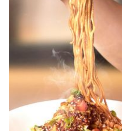
除了热干面，美高梅同时推出「粉蒸肉」及「珍珠圆
子」两道经典的湖北蒸菜，前者取「蒸蒸日上」的寓
意，以简单调味和蒸煮方式，保留荤素食材的原汁原
味，同时不让营养流失；「珍珠圆子」则是以糯米包裹
五花肉蒸煮，肉香四溢却糯而不腻，备受当地人喜爱。
两款菜式价钱分别为澳门币138元*及澳门币64/128元
*。
热干面及其他精选湖北佳肴于4月6日起假澳门美高梅的
金殿堂
、
食・ 八方
，以及美狮美高梅的
淳
及
好锅
，隆
重登场，诚邀大家一起「面」挺湖北！如有查询及订
座，欢迎致电（853）8802 3888或浏览
www.mgm.mo
。
*需加收10％的服务费
###
关于美高梅
美高梅中国控股有限公司（股份代号：2282）简称美高
梅，为大中华地区领先的娱乐场博彩度假酒店发展商、
拥有者和运营商之一，是美高梅金殿超濠股份有限公司
的控股公司，为六家持有澳门经营博彩业务特许权／次