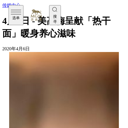
传媒中心
搜
选单
4月6日 - 美高梅呈献「热干
寻
面」暖身养心滋味
2020年4月6日
[星期一，4月6日] 经过两个多月全民抗疫，身在疫情前
线的湖北武汉市即将解封对外交通，迎来抗疫的初步胜
利！为祝愿武汉和全国人民尽快回复正常生活，美高梅
于旗下多间餐厅呈献湖北特色主食—热干面，以及一系
列当地特色佳肴，让澳门市民也可一尝地道的湖北滋
味，感受中国人引以为傲的主食文化，以暖身养心的味
道为身心注入力量，一同为「热干面」武汉加油！
念面不忘
必有力量
热干面源于武汉，是当地最具标志性的早餐食品，也是