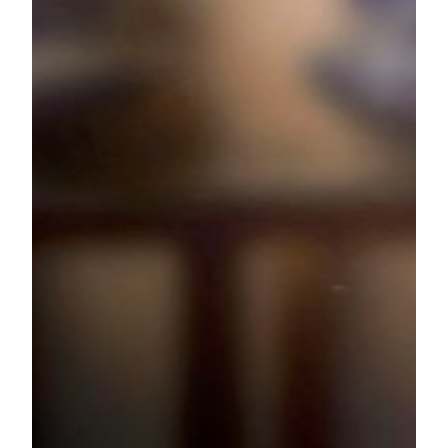
设施、零售商店、餐饮配套，以及美高梅首间国际酒店
别墅「雍华府」为宾客提供极致豪华体验。美狮美高梅
的视博广场天幕在2019年1月19日被评为最大的悬跨网
架式结构玻璃屋顶（自支撑），是中国澳门首个建筑及
结构范畴的健力士世界纪录™荣誉。美狮美高梅旨在推
动多元化发展，为澳门带来更多先进及创新的娱乐体
验，让澳门继续发展成为全球旅游目的地。美狮美高梅
是澳门最大型及首座巨型综合建筑，荣获三星级中国绿
色建筑设计标识证书。
美高梅中国控股有限公司主要由美高梅国际酒店集团
（MGM Resorts International）拥有（纽约证券交易所代
号：MGM）。美高梅国际酒店集团是世界领先的全球
酒店及餐饮款待公司，其辖下的度假酒店项目包括百乐
宫大酒店（Bellagio）、美高梅大酒店（MGM
Grand）、曼德拉湾大酒店（Mandalay Bay）及金殿大
酒店（The Mirage）。
传媒如有查询，请联络：
关思颖 (Jessie Kuan)
公共关系总监