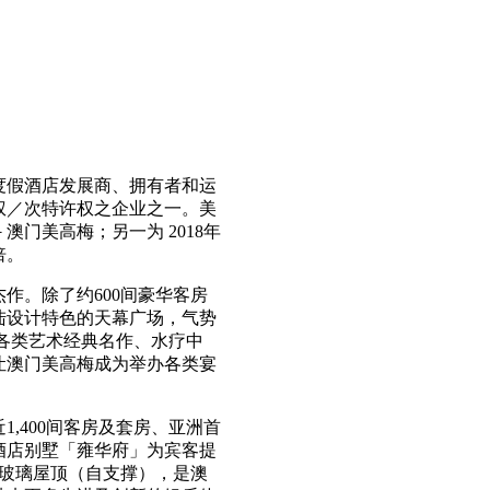
度假酒店发展商、拥有者和运
权／次特许权之企业之一。美
门美高梅；另一为 2018年
倍。
作。除了约600间豪华客房
陆设计特色的天幕广场，气势
示各类艺术经典名作、水疗中
让澳门美高梅成为举办各类宴
。
,400间客房及套房、亚洲首
酒店别墅「雍华府」为宾客提
构玻璃屋顶（自支撑），是澳