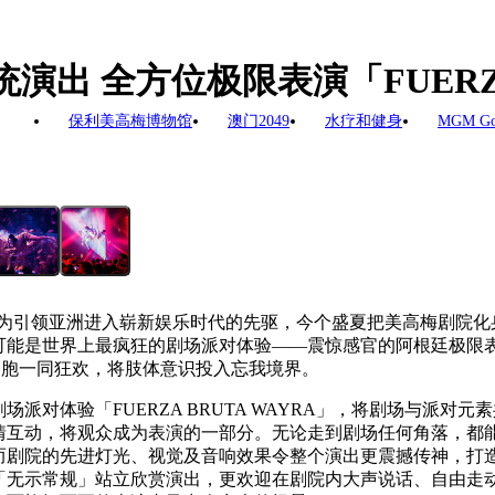
统演出 全方位极限表演「FUERZA
保利美高梅博物馆
澳门2049
水疗和健身
MGM G
高梅作为引领亚洲进入崭新娱乐时代的先驱，今个盛夏把美高梅剧院
能是世界上最疯狂的剧场派对体验——震惊感官的阿根廷极限表演「F
细胞一同狂欢，将肢体意识投入忘我境界。
派对体验「FUERZA BRUTA WAYRA」，将剧场与派对
互动，将观众成为表演的一部分。无论走到剧场任何角落，都能
而剧院的先进灯光、视觉及音响效果令整个演出更震撼传神，打
「无示常规」站立欣赏演出，更欢迎在剧院内大声说话、自由走