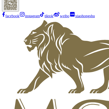
facebook
instagram
tiktok
weibo
xiaohongshu