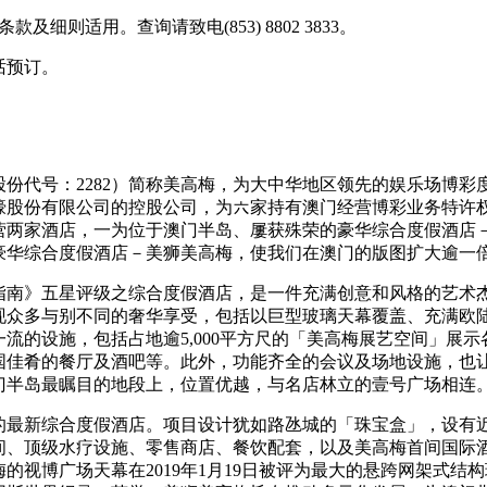
及细则适用。查询请致电(853) 8802 3833。
话预订。
份代号：2282）简称美高梅，为大中华地区领先的娱乐场博彩
濠股份有限公司的控股公司，为六家持有澳门经营博彩业务特许
两家酒店，一为位于澳门半岛、屢获殊荣的豪华综合度假酒店－澳
豪华综合度假酒店－美狮美高梅，使我们在澳门的版图扩大逾一
南》五星评级之综合度假酒店，是一件充满创意和风格的艺术杰
现众多与别不同的奢华享受，包括以巨型玻璃天幕覆盖、充满欧
流的设施，包括占地逾5,000平方尺的「美高梅展艺空间」展
国佳肴的餐厅及酒吧等。此外，功能齐全的会议及场地设施，也
门半岛最瞩目的地段上，位置优越，与名店林立的壹号广场相连
最新综合度假酒店。项目设计犹如路氹城的「珠宝盒」，设有近1
间、顶级水疗设施、零售商店、餐饮配套，以及美高梅首间国际
的视博广场天幕在2019年1月19日被评为最大的悬跨网架式结