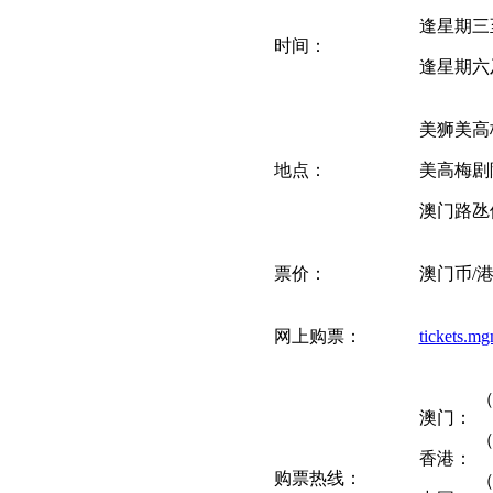
逢星期三至
时间：
逢星期六及
美狮美
地点：
美高梅剧
澳门路氹
票价：
澳门币/港
网上购票：
tickets.m
（
澳门：
（
香港：
购票热线：
（