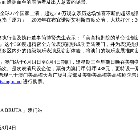
八面蜂拥而至的表演者及出人意表的场景。
先后在全球27个国家上演，超过250万观众亲历这场惊喜不断的超
指「原力」，2005年在布宜诺斯艾利斯首度公演，大获好评；2
席执行官及执行董事简博贤先生表示：「美高梅剧院的革命性创
WAYRA』这个360度超精密全方位表演能够成功登陆澳门，并为表
更多区内外的顶级娱乐表演及崭新体验，将澳门的娱乐发展推向
WAYRA」澳门站于6月14日至8月4日期间，逢星期三至星期日晚在
次。是次表演只设企位，票价为澳门币/港币 488元，更特设一系
门站门票现已于澳门美高梅天幕广场礼宾部及美狮美高梅美高梅剧院
ets.mgm.mo
进行购票。
ZA BRUTA 」澳门站
至8月4日