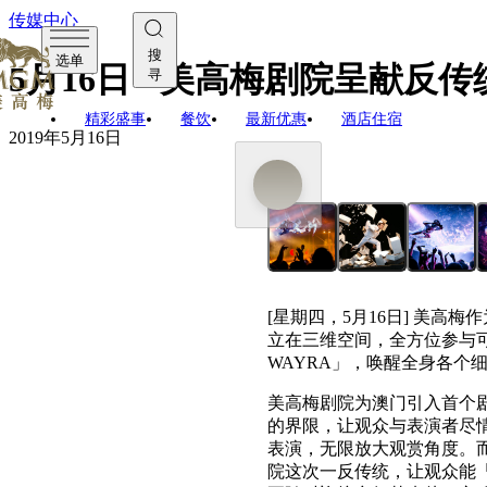
传媒中心
搜
选单
5月16日 - 美高梅剧院呈献反传
寻
精彩盛事
餐饮
最新优惠
酒店住宿
2019年5月16日
[星期四，5月16日] 美
立在三维空间，全方位参与可
WAYRA」，唤醒全身各个
美高梅剧院为澳门引入首个剧场
的界限，让观众与表演者尽情
表演，无限放大观赏角度。
院这次一反传统，让观众能