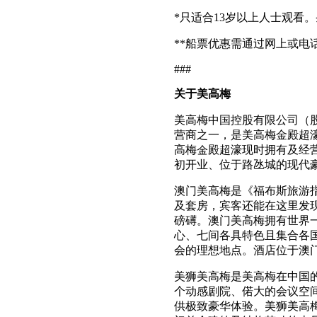
*只适合13岁以上人士观看。条款
**船票优惠需通过网上或电
###
关于美高梅
美高梅中国控股有限公司（股
营商之一，是美高梅金殿超
高梅金殿超濠现时拥有及经营
初开业、位于路氹城的现代
澳门美高梅是《福布斯旅游指
及套房，宾客还能在这里发
磅礡。澳门美高梅拥有世界一
心、七间各具特色且集合各
会的理想地点。酒店位于澳
美狮美高梅是美高梅在中国的
个动感剧院、偌大的会议空
供极致豪华体验。美狮美高梅