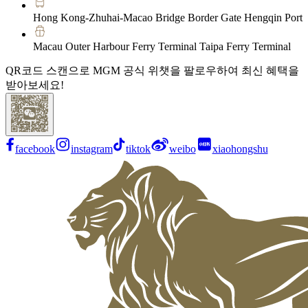
Hong Kong-Zhuhai-Macao Bridge Border Gate Hengqin Port
Macau Outer Harbour Ferry Terminal Taipa Ferry Terminal
QR코드 스캔으로 MGM 공식 위챗을 팔로우하여 최신 혜택을
받아보세요!
facebook
instagram
tiktok
weibo
xiaohongshu