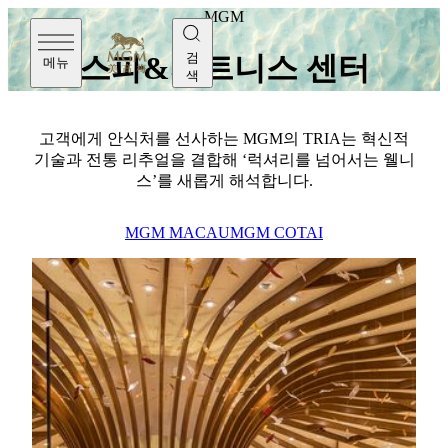
MGM
검
스파&피트니스 센터
메뉴
색
고객에게 안식처를 선사하는 MGM의 TRIA는 혁신적
기술과 전통 리추얼을 결합해 ‘럭셔리를 넘어서는 웰니
스’를 새롭게 해석합니다.
MGM MACAU
MGM COTAI
MGM COTAI
TRIA
MGM COTAI의 TRIA는 전통적인 치유 의식과 현대적
인 웰니스
혁신이 조화를 이루는 안식처입니다. "럭셔리 그 이상