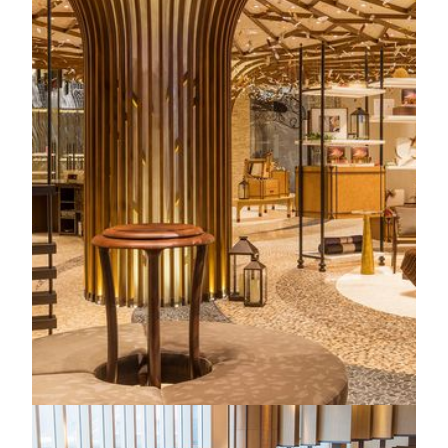
의 웰니스" 철학을 바탕으로, TRIA는 웰니스(Wellness),
뷰티(Beauty), 활력(Vitality)이라는 핵심 가치를 모든 경
험 속에 자연스럽게 녹여냈습니다.
우아한 포르투갈식 정원에서 영감을 받은 이 공간은 고
요하고 평온한 분위기 속에서 몸의 균형을 회복하고 마
음을 재충전하며 에너지를 한 단계 끌어올리도록 세심
하게 설계되었습니다.
수영 프로그램
11:00 AM - 11:00 PM
수영시설
11:00 AM - 10:00 PM
미용실
12:00 PM - 8:00 PM
더 알아보기
MGM COTAI