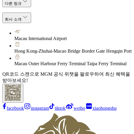
다른 링크
회사 소개
Macau International Airport
Hong Kong-Zhuhai-Macao Bridge Border Gate Hengqin Port
Macau Outer Harbour Ferry Terminal Taipa Ferry Terminal
QR코드 스캔으로 MGM 공식 위챗을 팔로우하여 최신 혜택을
받아보세요!
facebook
instagram
tiktok
weibo
xiaohongshu