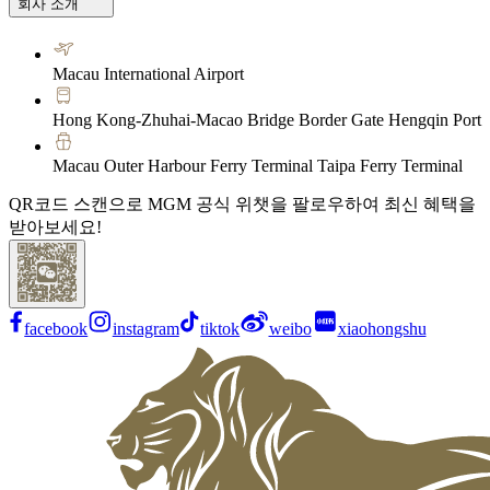
회사 소개
Macau International Airport
Hong Kong-Zhuhai-Macao Bridge Border Gate Hengqin Port
Macau Outer Harbour Ferry Terminal Taipa Ferry Terminal
QR코드 스캔으로 MGM 공식 위챗을 팔로우하여 최신 혜택을
받아보세요!
facebook
instagram
tiktok
weibo
xiaohongshu