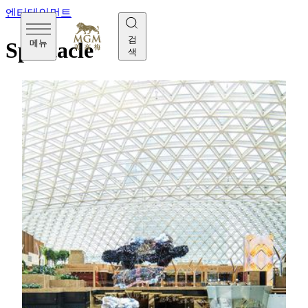
엔터테인먼트
검
메뉴
Spectacle
색
호텔 중심지의 넓은 공간에 위치한 The Spectacle은 혁
신적인 새기술과 자연 예술을 결합하여 LED스크린으
로 손님들께 웅장한 대자연을 보여드리고 관객의 동작,
날씨, 시간 또는 계절에 따라 변화하여 끊임없이 진화하
고 성장하는 자연 식물과 결합하여 형언할 수 없는 놀라
움을 만들어 드립니다.
The Spectacle는 MGM이 세계적으로 유명한 예술가 및
“National Geographic” 사진사 Joel Sartore, Magda Indigo,
Garth Williams, Rob Kesseler, Wolfgang Stuppy와 협력하
여 창작한 세계에서 가장 큰 실내 영구 LED 스크린을
가지고 있습니다. 예술가들이 유네스코 세계유산에 등
재된 중국의 여러 명승지를 포함해 세계 각지의 아름다
운 풍경을 선보이는 플랫폼으로, 세계를 중국으로 중국