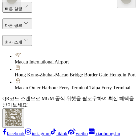
빠른 실행
다른 링크
회사 소개
Macau International Airport
Hong Kong-Zhuhai-Macao Bridge Border Gate Hengqin Port
Macau Outer Harbour Ferry Terminal Taipa Ferry Terminal
QR코드 스캔으로 MGM 공식 위챗을 팔로우하여 최신 혜택을
받아보세요!
facebook
instagram
tiktok
weibo
xiaohongshu