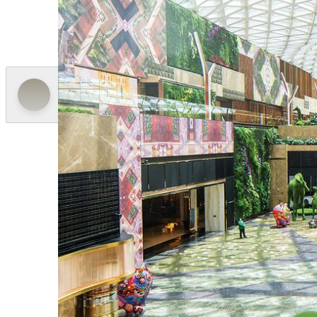
MGM MACAU의 중심에 자리한 Grande Praça
미식, 엔터테인먼트, 연회, 컨퍼런스, 쇼핑을 비롯해
니다.
더 알아보기
MGM COTAI
Spectacle
The Spectacle은 세계 최대 규모의 자립식 프
경력을 가진 상징적인 공간입니다. 이 웅장한 아트리움
특별한 경험을 선사합니다. Nature’s Art는 1
루며 생동감 넘치고 몰입감 있는 분위기를 만들어냅