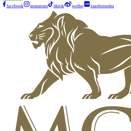
facebook
instagram
tiktok
weibo
xiaohongshu