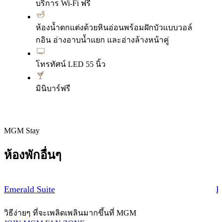
บริการ Wi‑Fi ฟรี
ห้องน้ำตกแต่งด้วยหินอ่อนพร้อมฝักบัวแบบวอล์
กอิน อ่างอาบน้ำแยก และอ่างล้างหน้าคู่
โทรทัศน์ LED 55 นิ้ว
มินิบาร์ฟรี
MGM Stay
ห้องพักอื่นๆ
Emerald Suite
E
วิธีง่ายๆ ที่จะเพลิดเพลินมากขึ้นที่ MGM