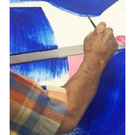
กลายเป็นสัญลักษณ์ที่ปรากฏซ้ำๆ อยู่ในงานของเขา
ผลงานชุด “The Dance of Light” สะท้อนความสนใจของ
เซียว (Hsiao)ที่มีต่อปรัชญาเต๋า และสัญลักษณ์อันเป็น
เอกลักษณ์ของเขา คือวงกลมและสี่เหลี่ยม ซึ่งเป็น
สัญลักษณ์ของท้องฟ้าและผืนดิน ผลงานชุดนี้ได้รับแรง
บันดาลใจจาก “เต้าเต๋อจิง (Tao Te Ching)” พุทธศาสนา
นิกายเซน และความคิดของจวงจื่อ สำรวจการหวนคืนสู่
ต้นกำเนิดแห่งชีวิต เส้นตรงและเส้นโค้งแสดงถึงโลกแห่ง
จิตวิญญาณและโลกวัตถุ ขณะที่รูปทรงเรขาคณิตแสดง
ถึงความสมดุลของจักรวาล
จังหวะแปรงที่หนักแน่นถ่ายทอด “ชี่ (Qi)” ที่ไหลเวียนอยู่
ทั่วจักรวาล ผสานเข้ากับหยดสีส้มและสีเขียวจนเกิดเป็น
องค์ประกอบภาพที่มีชีวิตชีวาและเปี่ยมไปด้วยวัฏจักร ผล
งานชิ้นนี้หลอมรวมปรัชญาตะวันออกเข้ากับ
สุนทรียศาสตร์ตะวันตก ถือเป็นหมุดหมายสำคัญในเส้น
ทางศิลปินของเซียว (Hsiao) ผลงานชิ้นนี้ถือเป็นผลงานชิ้น