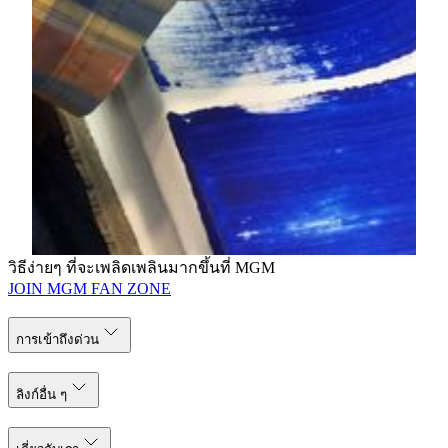
เอกชิ้นใหญ่ที่สุดของเขาจนถึงปัจจุบัน มีคุณค่าทั้งในเชิง
วิชาการและการตลาด นอกจากนี้ยังมีภาพยนตร์สารคดี
เรื่อง Dance of Light 2016 ที่ผลิตขึ้นเพื่อเฉลิมฉลองการ
เปิดตัวโรงแรม MGM Cotai ในมาเก๊าอีกด้วย
พบกับปรมาจารย์
Hsiao Chin (เซียว ฉิน)
ดูประวัติศิลปิน
ล็อบบี้ M, MGM COTAI
วิธีง่ายๆ ที่จะเพลิดเพลินมากขึ้นที่ MGM
JOIN MGM FAN ZONE
การเข้าถึงด่วน
ลิงก์อื่น ๆ