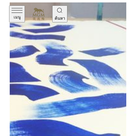
เมนู
ค้นหา
Dancing Light 2016
“Dancing Lights คือการแสดงออกถึงพลังทางจิตวิญญาณ
ที่แข็งแกร่งที่สุดของผม เป็นจุดหลอมรวมระหว่าง
ประสบการณ์และปรัชญาชีวิตของผม ตลอดกระบวนการ
นั้น ฉันทั้งสร้างสรรค์และได้ประสบกับความรู้แจ้งหลาย
ประการ ซึ่งในที่สุดได้ยกระดับฉันไปสู่อีกมิติ — เซียว
ฉิน (Hsiao Chin)
เซียว ฉิน (Hsiao Chin) เป็นบุคคลสำคัญในฐานะทูตทาง
วัฒนธรรมระหว่างโลกตะวันออกและตะวันตกในยุคหลัง
สงครามโลก ในทศวรรษ 1960 เขาได้ก่อตั้งขบวนการ
ศิลปะ “ปุนโต (Punto)” ที่เมืองมิลาน ซึ่งคำว่า “Punto” ใน
ภาษาอิตาลีแปลว่า “จุด” ในเชิงปรัชญาหมายถึงทั้งจุด
เริ่มต้นและจุดสิ้นสุดของสรรพสิ่ง ส่วนในเชิงศิลปะ ปุนโต
ดังกล่าวได้พัฒนาเป็นเส้นสาย พื้นผิว และรูปทรง และ