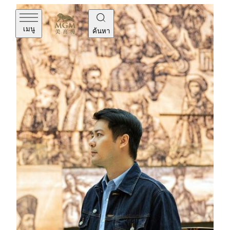
เมนู
ค้นหา
1557 · Carrack
ศิลปินเคยเลียนแบบสไตล์แผนที่โบราณ ซึ่งสะท้อนให้เห็น
ถึงประวัติศาสตร์ของมาเก๊า ดังที่เขากล่าวไว้ว่า “ผม
อยากถ่ายทอดความคิดของผมผ่านผลงาน เพื่อให้ผู้คน
ตระหนักถึงการเปลี่ยนแปลงของมาเก๊ามากขึ้น” ในผล
งานชิ้นนี้ มีการวาดภาพเรือใบแครัค(Carrack) กำลังลอย
อยู่กลางมหาสมุทรอันลี้ลับ แล่นเรือออกสำรวจดินแดน
ใหม่ท่ามกลางดินแดนอันแปลกใหม่แห่งภาพลวงตาและ
ความเป็นจริง ร่วมกับกระดาษวาดเขียนที่ผ่านการเคลือบ
ด้วยชาและอะคริลิก ทำให้เกิดบรรยากาศของแผนที่
โบราณสมัยศตวรรษที่ 16 และ 17 ขนาดย่อส่วนที่ใช้ใน
ภาพวาดนี้ยังแสดงให้เห็นถึงฝีมืออันประณีตของศิลปินอีก
ด้วย
Eric Fok (เอริค ฟก)