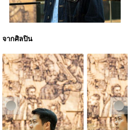
ดูประวัติศิลปิน
Bar Patuá, MGM COTAI
จากศิลปิน