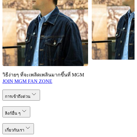
MGM COTAI
MGM COTAI
Digital Art at The Spectacle - Giraffe
Paradīsus – 1557
meets Qilin
Eric Fok (เอริค ฟก)
Eric Fok (เอริค ฟก)
วิธีง่ายๆ ที่จะเพลิดเพลินมากขึ้นที่ MGM
JOIN MGM FAN ZONE
การเข้าถึงด่วน
ลิงก์อื่น ๆ
เกี่ยวกับเรา