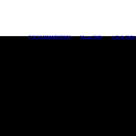
POLY MGM MUSEUM
Macau 2049
스파 & 피트