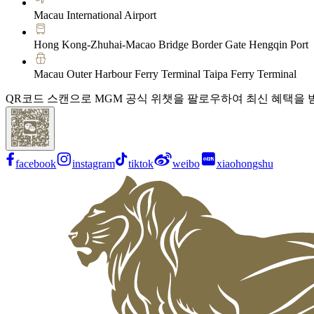
Macau International Airport
Hong Kong-Zhuhai-Macao Bridge Border Gate Hengqin Port
Macau Outer Harbour Ferry Terminal Taipa Ferry Terminal
QR코드 스캔으로 MGM 공식 위챗을 팔로우하여 최신 혜택을 
facebook
instagram
tiktok
weibo
xiaohongshu