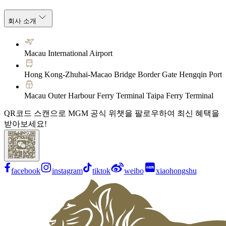
회사 소개
Macau International Airport
Hong Kong-Zhuhai-Macao Bridge Border Gate Hengqin Port
Macau Outer Harbour Ferry Terminal Taipa Ferry Terminal
QR코드 스캔으로 MGM 공식 위챗을 팔로우하여 최신 혜택을
받아보세요!
facebook
instagram
tiktok
weibo
xiaohongshu