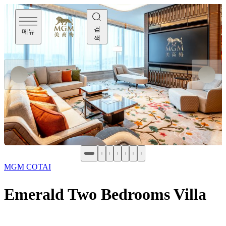
검
메뉴
색
MGM COTAI
Emerald Two Bedrooms Villa