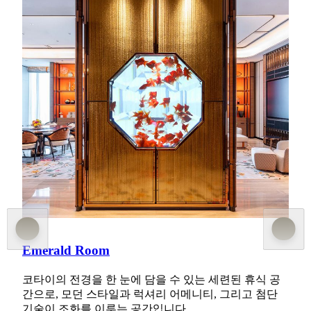
MGM COTAI
Emerald Villa
Emerald Villa는 MGM COTAI의 상징적인 건축물인
Emerald Tower 정상부에 자리한 최상급 프라이빗 레지
던스입니다. 중국 황실 정원의 아름다움에서 영감을 받
아 현대적으로 재해석된 28개의 전용 빌라 각각은 큐레
이션된 예술 작품과 탁 트인 파노라마 전망, 그리고 전
담 바틀러 서비스를 제공하며 세심한 품격을 완성합니
다.
더 알아보기
Emerald Room
코타이의 전경을 한 눈에 담을 수 있는 세련된 휴식 공
간으로, 모던 스타일과 럭셔리 어메니티, 그리고 첨단
기술이 조화를 이루는 공간입니다.