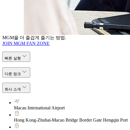
MGM은 다양한 이벤트를 위한 최고의 공간을 제공하
더 알아보기
MGM을 더 즐겁게 즐기는 방법.
JOIN MGM FAN ZONE
빠른 실행
다른 링크
회사 소개
Macau International Airport
Hong Kong-Zhuhai-Macao Bridge Border Gate Hengqin Port