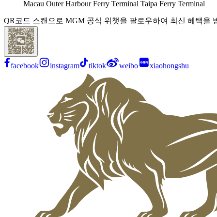
Macau Outer Harbour Ferry Terminal Taipa Ferry Terminal
QR코드 스캔으로 MGM 공식 위챗을 팔로우하여 최신 혜택을 
facebook
instagram
tiktok
weibo
xiaohongshu