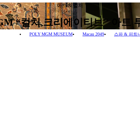
아트 & 컬처
GM “컬처 크리에이티브" 아트 
POLY MGM MUSEUM
Macau 2049
스파 & 피트