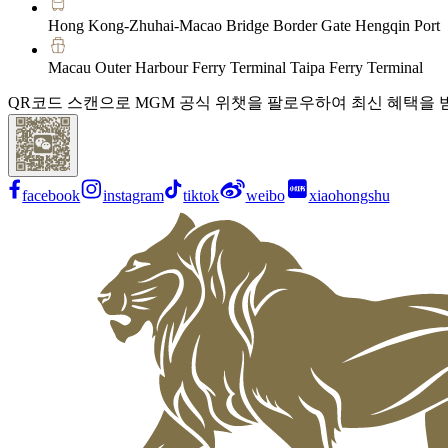
Hong Kong-Zhuhai-Macao Bridge Border Gate Hengqin Port
Macau Outer Harbour Ferry Terminal Taipa Ferry Terminal
QR코드 스캔으로 MGM 공식 위챗을 팔로우하여 최신 혜택을 
facebook
instagram
tiktok
weibo
xiaohongshu