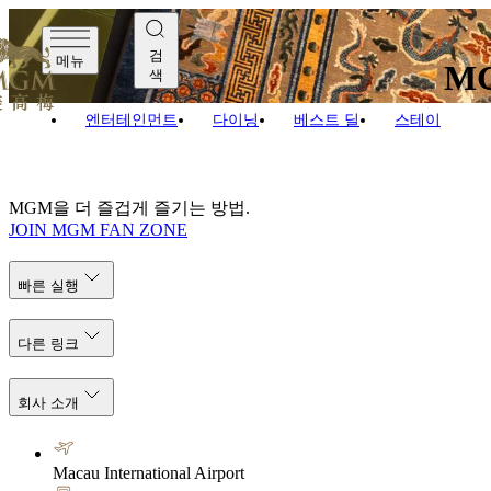
검
메뉴
M
색
엔터테인먼트
다이닝
베스트 딜
스테이
MGM을 더 즐겁게 즐기는 방법.
JOIN MGM FAN ZONE
빠른 실행
다른 링크
회사 소개
Macau International Airport