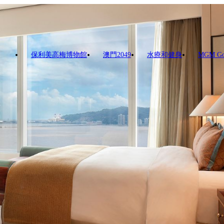
保利美高梅博物館
澳門2049
水療和健身
MGM G