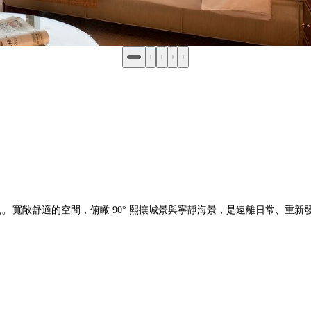
現。
寬敞舒適的空間，俯瞰 90° 熙攘城景與寧靜海景，是遠離日常、重