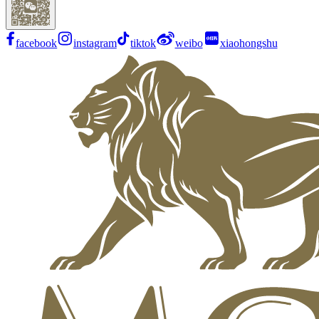
facebook
instagram
tiktok
weibo
xiaohongshu