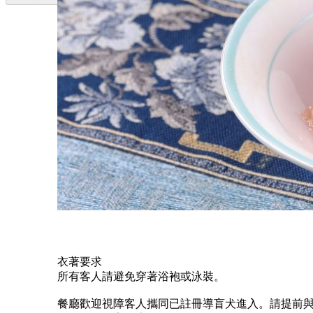
特別推介
夏日蓮香
「食·八方」以當季鮮美海陸食材結合魯、川、粵、
「話梅冰霜小蕃茄」等限定菜式，喚醒夏日味蕾，
菜單
衣著要求
所有客人請避免穿著浴袍或泳裝。
餐廳歡迎視障客人攜同已註冊導盲犬進入。請提前