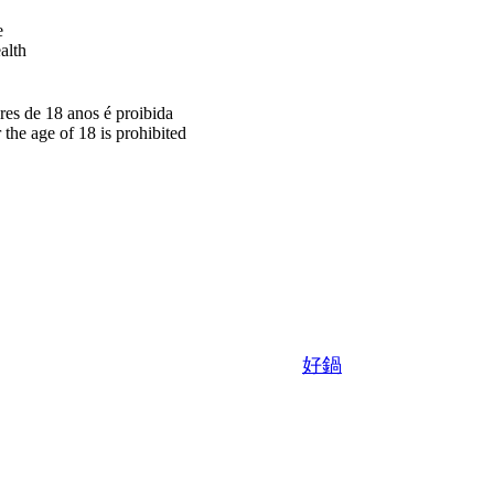
e
alth
res de 18 anos é proibida
the age of 18 is prohibited
好鍋