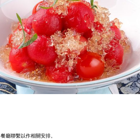
閩、湘五大地方菜系的傳統風味，呈獻醬香濃郁的「海怪醬炒初
讓人齒頰留香；配上夏季特調「黃檸聚福」與「紫酪凝香」，生
與餐廳聯繫以作相關安排。