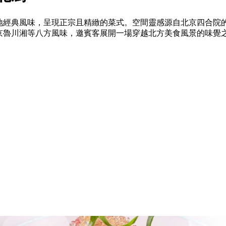
地經典風味，呈現正宗且精緻的菜式。空間靈感源自北京四合院
京魯川湘等八方風味，邀賓客展開一場穿越北方美食風景的味覺