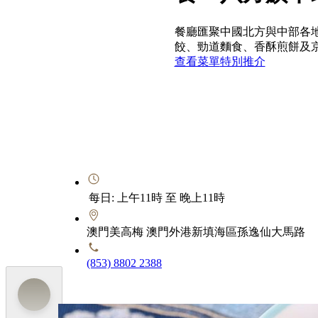
餐廳匯聚中國北方與中部各
餃、勁道麵食、香酥煎餅及
查看菜單
特別推介
每日: 上午11時 至 晚上11時
澳門美高梅 澳門外港新填海區孫逸仙大馬路
(853) 8802 2388