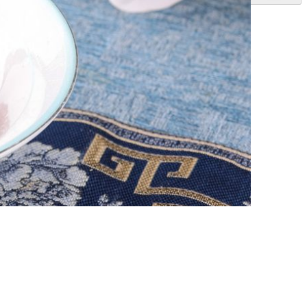
生蛋」、鮮麻醒胃的「香辣龍蝦尾」、清爽香甜的
津化燥，且消暑解膩。