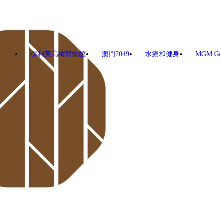
保利美高梅博物館
澳門2049
水療和健身
MGM G