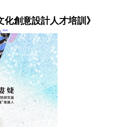
路文化創意設計人才培訓》
o
NEW
促進海上絲綢之路文化歷史研究
機構專家與權威學者組成的頂
廣州及澳門多地集中授課與實地
絲綢之路、海絲美學、文化傳