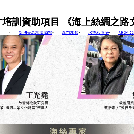
人才培訓資助項目 《海上絲綢之
保利美高梅博物館
澳門2049
水療和健身
MGM G
025年度藝術人才資助項目《海上絲綢之路文化創意設計人才培訓》，旨在
分展現澳門作為中外文化交流橋樑的重要角色。
0多位來自學術界、文博界、產業界及藝術界的本地及國家級文化
 + 專業考察 + 設計實踐」三位一體學習模式於北京、泉州、
文旅地標—保利美高梅博物館作為核心培訓基地。課程內容涵蓋
領域，全方位培育具國際視野的複合型人才。