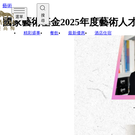
藝術
搜
選單
國家藝術基金2025年度藝術
尋
精彩盛事
餐飲
最新優惠
酒店住宿
由美高梅申報的國家藝術基金2
與創新轉化並培養相關人才，充
全國招募的30名學員跟隨3
尖師資團隊指導，「文化理論
考察; 並以澳門全新世界級
承、創新思維、民俗工藝等
師資團隊