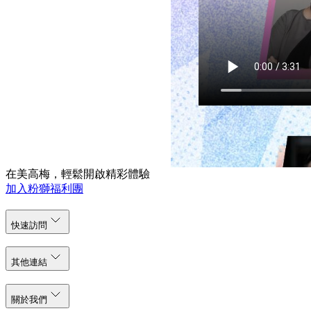
查詢請致電（853）8802 3833 / 
在美高梅，輕鬆開啟精彩體驗
加入粉獅福利團
快速訪問
其他連結
關於我們