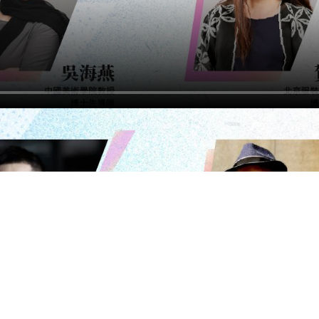
電郵至nationalartsfund@mgm.mo