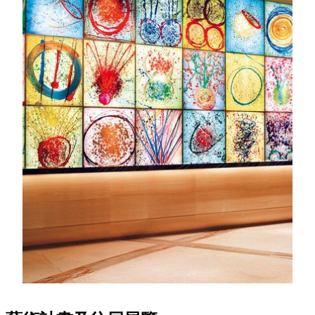
導賞服務及人才培育
透過導賞之旅，深入探索美高梅的藝術珍藏，歡迎學
校、社團及個人參與。我們亦培育藝術導賞人才，至今
已培訓逾千名學生，推動文化發展。
瞭解更多
探索美高梅藝術
置身美高梅，藝術無處不在。「主席典藏」匯聚東西方
藝術珍品，與酒店空間完美結合，涵蓋清朝御製地毯，
亞洲著名現當代藝術家及西方經典繪畫與雕塑等，植根
東方美學，散發當代氣息，秉持文化自信以藝術把世界
帶到中國，及把中國帶向世界。
瞭解更多