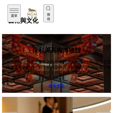
美高梅
搜
選單
尋
藝術與文化
保利美高梅博物館
置身亞洲前沿的世界級文旅地標保利美高梅博物館，讓您沉浸
在跨越古今和結合中西文明的非物質文化遺產光華中，享受融
合文化與科技的全感官藝術文化體驗。
探索更多