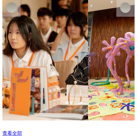
澳門美高梅
美獅美高梅
美高梅「獅展藝文」導賞員培訓計劃
騎風的艾可
Now
on
show
Now
on
show
查看全部