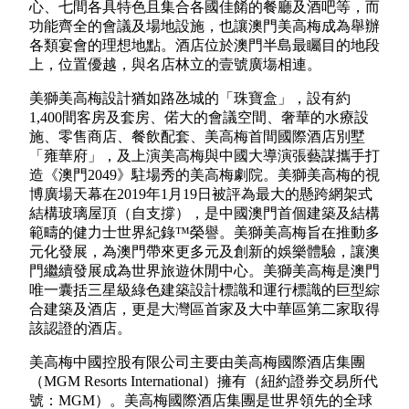
心、七間各具特色且集合各國佳餚的餐廳及酒吧等，而
功能齊全的會議及場地設施，也讓澳門美高梅成為舉辦
各類宴會的理想地點。酒店位於澳門半島最矚目的地段
上，位置優越，與名店林立的壹號廣塲相連。
美獅美高梅設計猶如路氹城的「珠寶盒」，設有約
1,400間客房及套房、偌大的會議空間、奢華的水療設
施、零售商店、餐飲配套、美高梅首間國際酒店別墅
「雍華府」，及上演美高梅與中國大導演張藝謀攜手打
造《澳門2049》駐場秀的美高梅劇院。美獅美高梅的視
博廣場天幕在2019年1月19日被評為最大的懸跨網架式
結構玻璃屋頂（自支撐），是中國澳門首個建築及結構
範疇的健力士世界紀錄™榮譽。美獅美高梅旨在推動多
元化發展，為澳門帶來更多元及創新的娛樂體驗，讓澳
門繼續發展成為世界旅遊休閒中心。美獅美高梅是澳門
唯一囊括三星級綠色建築設計標識和運行標識的巨型綜
合建築及酒店，更是大灣區首家及大中華區第二家取得
該認證的酒店。
美高梅中國控股有限公司主要由美高梅國際酒店集團
（MGM Resorts International）擁有（紐約證券交易所代
號：MGM）。美高梅國際酒店集團是世界領先的全球