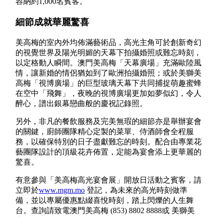
容納約1,000名賓客。
細節成就華麗驚喜
美高梅的室內外均佈滿藝術品，高光主角可於創新奇幻
的視覺世界及陽光明媚的天幕下拍攝婚照或難忘時刻，
以定格動人瞬間。澳門美高梅「天幕廣場」充滿歐陸風
情，讓新婚的情侶猶如到了歐洲拍攝婚照；或於美獅美
高梅「視博廣場」的巨型玻璃天幕下共同捕捉萌趣蜜蜂
在空中「飛舞」，夜晚的視博廣場更加如夢似幻，令人
醉心，譜出銀幕戀曲般的慶祝記錄照。
另外，非凡的餐飲服務及完美無瑕的細節亦是舉辦宴會
的關鍵，廚師團隊精心定製的菜單、侍酒師會全程服
務，以確保特別的日子盡獻難忘的時刻。配合由專業花
藝團隊設計的頂級花卉佈置，定能為宴會添上更華麗的
驚喜。
有意參與「美高梅高光宴會展」開放日活動之賓客，請
立即於
www.mgm.mo
登記，為未來的高光時刻做準
備，並以專屬優惠點綴喜悅時刻，踏上閃爍的人生舞
台。查詢請致電澳門美高梅 (853) 8802 8888或 美獅美