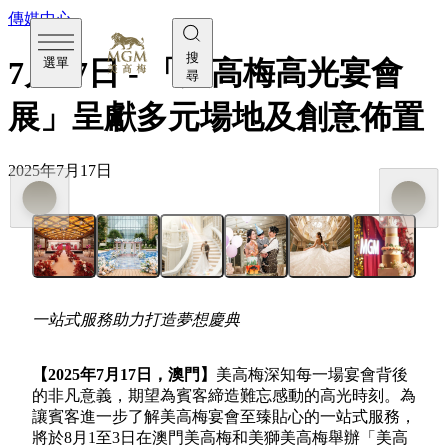
傳媒中心
搜
選單
7月17日 - 「美高梅高光宴會
尋
展」呈獻多元場地及創意佈置
2025年7月17日
一站式服務助力打造夢想慶典
【
2025
年7
月17
日，澳門】
美高梅深知每一場宴會背後
的非凡意義，期望為賓客締造難忘感動的高光時刻。為
讓賓客進一步了解美高梅宴會至臻貼心的一站式服務，
將於8月1至3日在澳門美高梅和美獅美高梅舉辦「美高