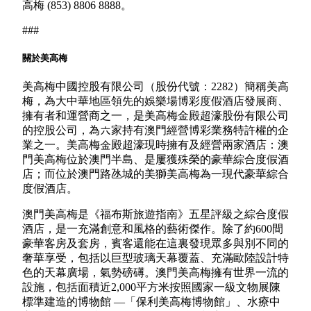
高梅 (853) 8806 8888。
###
關於美高梅
美高梅中國控股有限公司（股份代號：2282）簡稱美高
梅，為大中華地區領先的娛樂場博彩度假酒店發展商、
擁有者和運營商之一，是美高梅金殿超濠股份有限公司
的控股公司，為六家持有澳門經營博彩業務特許權的企
業之一。美高梅金殿超濠現時擁有及經營兩家酒店：澳
門美高梅位於澳門半島、是屢獲殊榮的豪華綜合度假酒
店；而位於澳門路氹城的美獅美高梅為一現代豪華綜合
度假酒店。
澳門美高梅是《福布斯旅遊指南》五星評級之綜合度假
酒店，是一充滿創意和風格的藝術傑作。除了約600間
豪華客房及套房，賓客還能在這裏發現眾多與別不同的
奢華享受，包括以巨型玻璃天幕覆蓋、充滿歐陸設計特
色的天幕廣場，氣勢磅礡。澳門美高梅擁有世界一流的
設施，包括面積近2,000平方米按照國家一級文物展陳
標準建造的博物館 —「保利美高梅博物館」、水療中