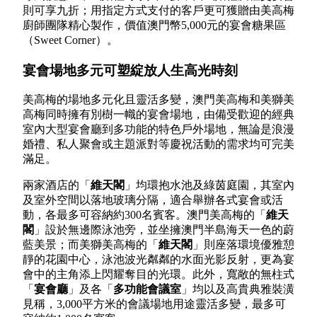
則可享九折；用指定方式支付的客戶更可獲贈由美高梅
廚師團隊精心製作，價值澳門幣5,000元的宴會糖果區
（Sweet Corner）。
宴會場地多元可塑綻放人生高光時刻
美高梅的場地多元化且靈活多變，澳門美高梅和美獅美
高梅同時擁有別樹一幟的宴會場地，由備受歡迎的經典
室內大型宴會廳到多功能的特色戶外場地，無論是浪漫
婚禮、私人聚會或主題派對等慶祝活動的需求均可完美
滿足。
兩家酒店的「
維天閣
」均環抱水池及綠茵庭園，其室內
及室外空間以落地玻璃分隔，適合舉辦各式宴會或活
動，各最多可容納約300名賓客。澳門美高梅的「
維天
閣
」設於無邊際泳池旁，並坐擁澳門半島海天一色的蔚
藍美景；而美獅美高梅的「
維天閣
」則座落環境優雅憩
靜的花園中心，泳池波光粼粼的水面光影反射，更為宴
會中的主角添上閃耀奪目的光環。此外，寬敞的無柱式
「
宴會廳
」及各「
多功能會議室
」均以及高貴典雅裝潢
見稱，3,000平方米的會議場地用途靈活多變，最多可