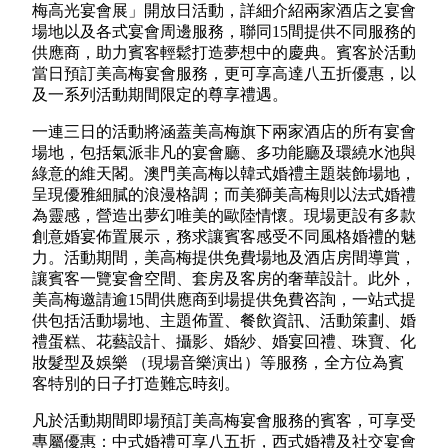
梅高光宴會展」開放日活動，詳細介紹兩家酒店之宴會
場地以及各式宴會周邊服務，聯同15間提供不同服務的
供應商，助力賓客輕鬆打造夢想中的慶典。賓客於活動
當日預訂美高梅宴會服務，更可享高達八五折優惠，以
及一系列活動期間限定的尊享禮遇。
一連三日的活動將涵蓋美高梅旗下兩家酒店的所有宴會
場地，包括氣派非凡的宴會廳、多功能廳及環繞水池與
綠意的維天閣。澳門美高梅以韓式婚禮主題裝飾場地，
呈現優雅細膩的浪漫格調；而美獅美高梅則以法式婚禮
為靈感，營造出夢幻唯美的歐陸情懷。現場更設有多款
創意婚宴佈置展示，務求讓賓客感受不同風格婚禮的魅
力。活動期間，美高梅提供免費場地及酒店房間導賞，
讓賓客一覽宴會空間、套房及客房的奢華設計。此外，
美高梅邀請逾15間供應商到場提供免費咨詢，一站式提
供包括活動場地、主題佈置、餐飲資訊、活動策劃、婚
禮蛋糕、花藝設計、攝影、婚紗、婚宴回禮、珠寶、化
妝髮型及娛樂 （現場音樂演出）等服務，全方位為賓
客特別的日子打造難忘時刻。
凡於活動期間即場預訂美高梅宴會服務的賓客，可享受
專屬優惠：中式婚禮可享八五折，西式婚禮及社交宴會