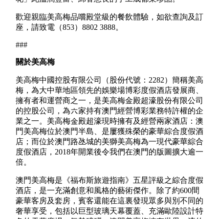
歡迎親臨美高梅品嚐殿堂級的餐飲體驗，如欲查詢及訂
座，請致電（853）8802 3888。
###
關於美高梅
美高梅中國控股有限公司（股份代號：2282）簡稱美高
梅，為大中華地區領先的娛樂場博彩度假酒店發展商、
擁有者和運營商之一，是美高梅金殿超濠股份有限公司
的控股公司，為六家持有澳門經營博彩業務特許權的企
業之一。美高梅金殿超濠現時擁有及經營兩家酒店：澳
門美高梅位於澳門半島、是屢獲殊榮的豪華綜合度假酒
店；而位於澳門路氹城的美獅美高梅為一現代豪華綜合
度假酒店，2018年開業後令我們在澳門的版圖擴大逾一
倍。
澳門美高梅是《福布斯旅遊指南》五星評級之綜合度假
酒店，是一充滿創意和風格的藝術傑作。除了約600間
豪華客房及套房，賓客還能在這裏發現眾多與別不同的
奢華享受，包括以巨型玻璃天幕覆蓋、充滿歐陸設計特