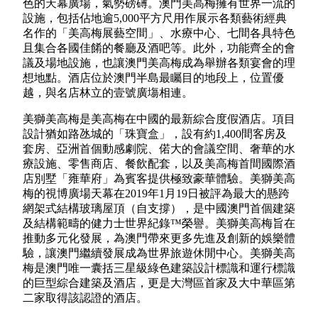
色的天幕廣場，氣勢磅礡。澳門美高梅擁有世界一流的
設施，包括佔地逾5,000平方尺用作展示各類藝術經典
名作的「美高梅展藝空間」、水療中心、七間各具特色
且集合各國佳餚的餐廳及酒吧等。此外，功能齊全的會
議及場地設施，也讓澳門美高梅成為舉辦各類宴會的理
想地點。酒店位於澳門半島最矚目的地段上，位置優
越，與名店林立的壹號廣塲相連。
美獅美高梅是美高梅在中國的最新綜合度假酒店。項目
設計猶如路氹城的「珠寶盒」，設有約1,400間客房及
套房、亞洲首個動感劇院、偌大的會議空間、奢華的水
療設施、零售商店、餐飲配套，以及美高梅首間國際酒
店別墅「雍華府」為賓客提供極致豪華體驗。美獅美高
梅的視博廣場天幕在2019年1月19日被評為最大的懸跨
網架式結構玻璃屋頂（自支撐），是中國澳門首個建築
及結構範疇的健力士世界紀錄™榮譽。美獅美高梅旨在
推動多元化發展，為澳門帶來更多先進及創新的娛樂體
驗，讓澳門繼續發展成為世界旅遊休閒中心。美獅美高
梅是澳門唯一囊括三星級綠色建築設計標識和運行標識
的巨型綜合建築及酒店，更是大灣區首家及大中華區第
二家取得該認證的酒店。