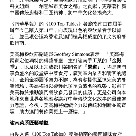
科文組織—「創意城市美食之都」之貢獻，更藉著推廣
中國傳統廚藝和工匠精神，將中華文化發揚光大。
《南華早報》的《100 Top Tables》餐廳指南由首屆舉
辦至今已踏入第11年，向表現出色的餐飲業者予以肯
定，並已獲公認為香港及澳門極具權威度的頂尖食府餐
飲指南。
美高梅餐飲部副總裁Geoffrey Simmons表示：「美高梅
兩家定位獨特的得獎餐廳—主打嶺南手工菜的
『金殿
堂』
，以及以正宗成都川菜聞名的
『蜀道』
，均是澳門
享負盛名的殿堂級中菜食府，廣受區內業界和饗客的認
可。全賴金獅團隊努力不懈，為賓客提供至臻完美的餐
饗體驗，美高梅得以榮獲此項享負盛名的殊榮，彰顯了
美高梅於推動澳門餐飲多元發展的佳績，更是公司向本
地和來自世界各地賓客講好中華傳統文化故事的最佳努
力憑證。今後，美高梅將繼續全力以傳統和創新並駕齊
驅，助力澳門餐飲業更上一層樓。」
嶺南菜系匠藝精髓
再度入選《100 Top Tables》餐廳指南的嶺南風味食府