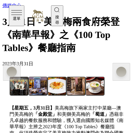
傳媒中心
搜
選單
3月31日 - 美高梅兩食府榮登
尋
《南華早報》之《100 Top
Tables》餐廳指南
2023年3月31日
【星期五，
3
月
31
日】
美高梅旗下兩家主打中菜廳—澳
門美高梅的
「金殿堂」
和美獅美高梅的
「蜀道」
憑藉非
凡卓越的餐飲服務和體驗，獲入選由國際知名媒體《南
華早報》主辨之2023年度《100 Top Tables》餐廳指
南，此項殊榮肯定了美高梅致力推動澳門作為聯合國教