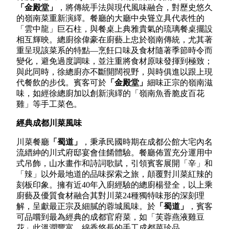
「金殿堂」
，將傳統手法與現代風味融合，對歷史悠久
的嶺南菜重新演繹。餐廳的大廳中央聳立具代表性的
「雲中龍」巨石柱，與餐桌上典雅貴氣的琉璃餐桌擺設
相互輝映。總廚徐偉豪在廚藝上忠於嶺南傳統，尤其著
重呈現該菜系的特點—烹飪口味及食材隨著季節時令而
變化，避免過度調味，並注重將食材原味發揮到極致；
與此同時，徐總廚亦不斷開闊視野，與時俱進以跟上現
代餐飲的步伐。賓客可於
「金殿堂」
細味正宗的嶺南滋
味，如經徐總廚加以創新演繹的「嶺南魚香脆皮百花
雞」等手工菜色。
經典成都川菜風味
川菜餐廳
「蜀道」
，秉承民國時期在成都公館大宅內名
流縉紳的川式府邸宴會佳餚體驗。餐廳佈置充分運用中
式吊飾，山水畫作和詩詞歌賦，引領賓客展開「辛」和
「辣」以外最地道的品味探索之旅，顛覆對川菜紅辣的
刻板印象。擁有近40年入廚經驗的總廚楊登全，以上乘
廚藝及優質食材融合其對川菜24種獨特味形的深刻理
解，呈獻最正宗及細膩的蓉城風味。於
「蜀道」
，賓客
可品嚐到最為經典的成都官府菜，如「芙蓉燕液雞豆
花」此溫潤豐富、綿香悠長的手工成都菜珍品。