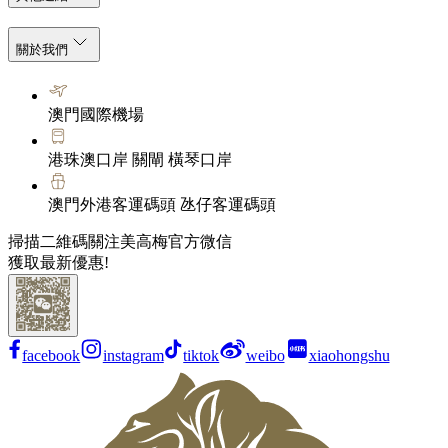
關於我們
澳門國際機場
港珠澳口岸 關閘 橫琴口岸
澳門外港客運碼頭 氹仔客運碼頭
掃描二維碼關注美高梅官方微信
獲取最新優惠!
facebook
instagram
tiktok
weibo
xiaohongshu