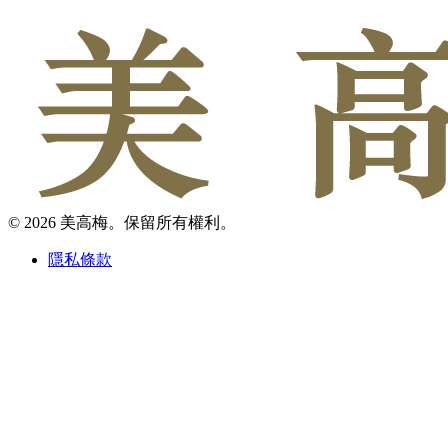
© 2026 美高梅。保留所有權利。
隱私條款