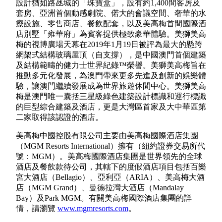
設計猶如路氹城的「珠寶盒」，設有約1,400間客房及
套房、亞洲首個動感劇院、偌大的會議空間、奢華的水
療設施、零售商店、餐飲配套，以及美高梅首間國際酒
店別墅「雍華府」為賓客提供極致豪華體驗。美獅美高
梅的視博廣場天幕在2019年1月19日被評為最大的懸跨
網架式結構玻璃屋頂（自支撐），是中國澳門首個建築
及結構範疇的健力士世界紀錄™榮譽。美獅美高梅旨在
推動多元化發展，為澳門帶來更多先進及創新的娛樂體
驗，讓澳門繼續發展成為世界旅遊休閒中心。美獅美高
梅是澳門唯一囊括三星級綠色建築設計標識和運行標識
的巨型綜合建築及酒店，更是大灣區首家及大中華區第
二家取得該認證的酒店。
美高梅中國控股有限公司主要由美高梅國際酒店集團
（MGM Resorts International）擁有（紐約證券交易所代
號：MGM）。美高梅國際酒店集團是世界領先的全球
酒店及餐飲款待公司，其轄下的度假酒店項目包括百樂
宮大酒店（Bellagio）、亞利亞（ARIA）、美高梅大酒
店（MGM Grand）、曼德拉灣大酒店（Mandalay
Bay）及Park MGM。有關美高梅國際酒店集團的詳
情，請瀏覽
www.mgmresorts.com
。