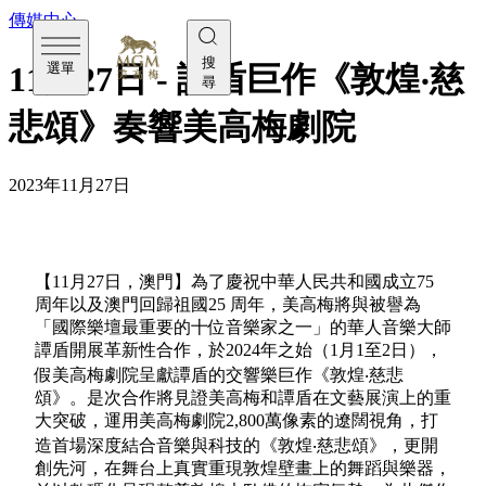
傳媒中心
搜
選單
11月27日 - 譚盾巨作《敦煌‧慈
尋
悲頌》奏響美高梅劇院
2023年11月27日
【11月27日，澳門】為了慶祝中華人民共和國成立75
周年以及澳門回歸祖國25 周年，美高梅將與被譽為
「國際樂壇最重要的十位音樂家之一」的華人音樂大師
譚盾開展革新性合作，於2024年之始（1月1至2日），
假美高梅劇院呈獻譚盾的交響樂巨作《敦煌‧慈悲
頌》。是次合作將見證美高梅和譚盾在文藝展演上的重
大突破，運用美高梅劇院2,800萬像素的遼闊視角，打
造首場深度結合音樂與科技的《敦煌‧慈悲頌》，更開
創先河，在舞台上真實重現敦煌壁畫上的舞蹈與樂器，