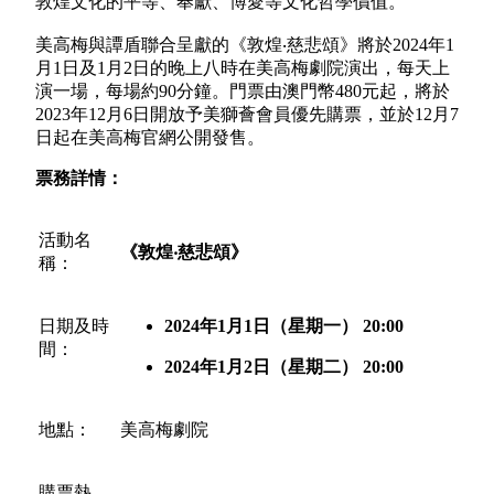
敦煌文化的平等、奉獻、博愛等文化哲學價值。
美高梅與譚盾聯合呈獻的《敦煌‧慈悲頌》將於2024年1
月1日及1月2日的晚上八時在美高梅劇院演出，每天上
演一場，每場約90分鐘。門票由澳門幣480元起，將於
2023年12月6日開放予美獅薈會員優先購票，並於12月7
日起在美高梅官網公開發售。
票務詳情：
活動名
《敦煌
‧
慈悲頌》
稱：
日期及時
2024
年
1
月
1
日（星期一）
20
:00
間：
2024
年
1
月
2
日（星期二）
20
:00
地點：
美高梅劇院
購票熱