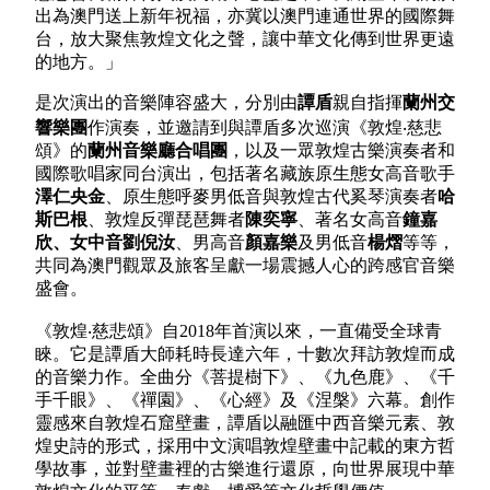
出為澳門送上新年祝福，亦冀以澳門連通世界的國際舞
台，放大聚焦敦煌文化之聲，讓中華文化傳到世界更遠
的地方。」
是次演出的音樂陣容盛大，分別由
譚盾
親自指揮
蘭州交
響樂團
作演奏，並邀請到與譚盾多次巡演《敦煌‧慈悲
頌》的
蘭州音樂廳合唱團
，以及一眾敦煌古樂演奏者和
國際歌唱家同台演出，包括著名藏族原生態女高音歌手
澤仁央金
、原生態呼麥男低音與敦煌古代奚琴演奏者
哈
斯巴根
、敦煌反彈琵琶舞者
陳奕寧
、著名女高音
鐘嘉
欣、女中音劉倪汝
、男高音
顏嘉樂
及男低音
楊熠
等等，
共同為澳門觀眾及旅客呈獻一場震撼人心的跨感官音樂
盛會。
《敦煌‧慈悲頌》自2018年首演以來，一直備受全球青
睞。它是譚盾大師耗時長達六年，十數次拜訪敦煌而成
的音樂力作。全曲分《菩提樹下》、《九色鹿》、《千
手千眼》、《禪園》、《心經》及《涅槃》六幕。創作
靈感來自敦煌石窟壁畫，譚盾以融匯中西音樂元素、敦
煌史詩的形式，採用中文演唱敦煌壁畫中記載的東方哲
學故事，並對壁畫裡的古樂進行還原，向世界展現中華