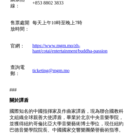
+853 8802 3833
線：
售票處開
每天上午10時至晚上7時
放時間：
https://www.mgm.mo/zh-
官網：
hant/cotai/entertainment/buddha-passion
查詢電
ticketing@mgm.mo
郵：
###
關於
譚盾
國際知名的中國指揮家及作曲家譚盾，現為聯合國教科
文組織全球親善大使譚盾，畢業於北京中央音樂學院，
並獲得紐約哥倫比亞大學音樂藝術博士學位，現任紐約
巴德音樂學院院長、中國國家交響樂團榮譽藝術指導。