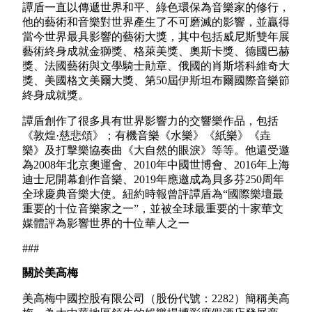
譚盾一直以傳遞世界和平、綠色環保為音樂家的修行，
他的藝術和音樂對世界產生了不可磨滅的影響，並贏得
當今世界最具影響的藝術大獎，其中包括威尼斯雙年展
藝術終身成就金獅獎、格萊美獎、奧斯卡獎、德國巴赫
獎、法國藝術與文學騎士勛章、俄國的肖斯塔科維奇大
獎、美國格文美爾大獎、第50屆伊斯坦布爾國際音樂節
終身成就獎。
譚盾創作了很多具有世界影響力的交響樂作品，包括
《敦煌·慈悲頌》；有機音樂《水樂》《紙樂》《垚
樂》及打擊樂協奏曲《大自然的眼淚》等等。他還受邀
為2008年北京奧運會、2010年中國世博會、2016年上海
迪士尼開幕創作音樂、2019年應邀成為貝多芬250周年
全球慶典音樂大使。紐約時報曾評譚盾為“國際樂壇最
重要的十位音樂家之一”，並被全球最重要的十家華文
媒體評為影響世界的十位華人之一
###
關於美高梅
美高梅中國控股有限公司（股份代號：2282）簡稱美高