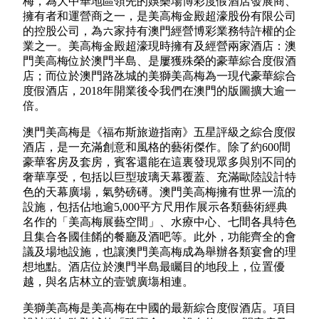
梅，為大中華地區領先的娛樂場博彩度假酒店發展商、
擁有者和運營商之一，是美高梅金殿超濠股份有限公司
的控股公司，為六家持有澳門經營博彩業務特許權的企
業之一。美高梅金殿超濠現時擁有及經營兩家酒店：澳
門美高梅位於澳門半島、是屢獲殊榮的豪華綜合度假酒
店；而位於澳門路氹城的美獅美高梅為一現代豪華綜合
度假酒店，2018年開業後令我們在澳門的版圖擴大逾一
倍。
澳門美高梅是《福布斯旅遊指南》五星評級之綜合度假
酒店，是一充滿創意和風格的藝術傑作。除了約600間
豪華客房及套房，賓客還能在這裏發現眾多與別不同的
奢華享受，包括以巨型玻璃天幕覆蓋、充滿歐陸設計特
色的天幕廣場，氣勢磅礡。澳門美高梅擁有世界一流的
設施，包括佔地逾5,000平方尺用作展示各類藝術經典
名作的「美高梅展藝空間」、水療中心、七間各具特色
且集合各國佳餚的餐廳及酒吧等。此外，功能齊全的會
議及場地設施，也讓澳門美高梅成為舉辦各類宴會的理
想地點。酒店位於澳門半島最矚目的地段上，位置優
越，與名店林立的壹號廣塲相連。
美獅美高梅是美高梅在中國的最新綜合度假酒店。項目