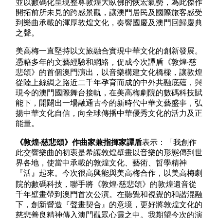
並以數碼化呈現整尊敦煌大臥佛的恢宏氣勢，為此傑作
開拓前所未見的跨感景觀，讓澳門居民及國際旅客感受
到樂曲承載的渾厚敦煌文化，奏響國慶及澳門回歸慶典
之聲。
美高梅一直堅持以文旅融合實現中華文化的創新發展。
憑藉多年的文藝經驗和網絡，促成今次譚盾《敦煌‧慈
悲頌》的首個澳門演出，以音樂構建文化橋樑，讓敦煌
從陸上絲綢之路近二千年孕育而成的中外共融底蘊，與
現今的澳門國際舞台接軌，在美高梅劇院的數碼科技賦
能下，開闢出一場融通古今的新時代中華文藝盛事，弘
揚中華文化自信，向全球傳播中華優秀文化的活力及正
能量。
《敦煌
‧
慈悲頌》作曲家兼指揮家譚盾
表示：「我創作
此交響樂曲的初衷是希讓敦煌壁畫以音樂的形態傳到世
界各地，使當中承載的敦煌文化、藝術、哲學精神
『活』起來。今次很高興能與美高梅合作，以美高梅劇
院的數碼科技，聯手將《敦煌‧慈悲頌》的敦煌遺音從
千年壁畫帶到澳門首次公演。在聽覺和視覺的和諧混融
下，創新營造『聲畫契合』的意境，更好將敦煌文化的
慈悲善良精神傳入澳門觀眾心靈之中。我期望今次的演