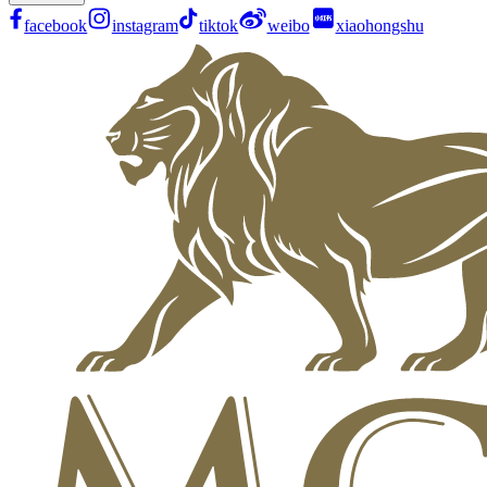
facebook
instagram
tiktok
weibo
xiaohongshu