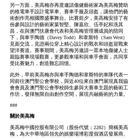
另一方面，美高梅亦再度邀請傷健藝術家為美高梅贊助
的格電車手設計電單車、賽車手服及頭盔，讓他們的藝
術創作亮相國際盛事舞台。比賽前夕，美高梅安排了有
份參與設計的藝術家葉智堅、陳嘉欣、伍亭妃和冼其
昌，在與澳門扶康會代表和美高梅管理層成員的陪同
下，與車手陶德（Davey Todd）和韋斯特（Sam West）
見面交流，見證兩位穿上精心設計的戰衣和頭盔迎戰東
望洋賽道。賽事期間，美高梅另邀請一眾本地傷健人士
親臨賽事現場觀賽，更參觀車場和與車手會面，共同享
受比賽魅力，創造難忘回憶。
此外，早前美高梅亦與車手陶德和韋斯特的車隊代表一
同前往澳門聖公會學校，與近40位來自澳門展現真我協
會會員及澳門聖公會學校師生參與大賽車主題的藝術工
作坊，發揮無限自由創作空間，展現共融藝術的力量。
###
關於美高梅
美高梅中國控股有限公司（股份代號：2282）簡稱美高
梅，為大中華地區領先的娛樂場博彩度假酒店發展商、