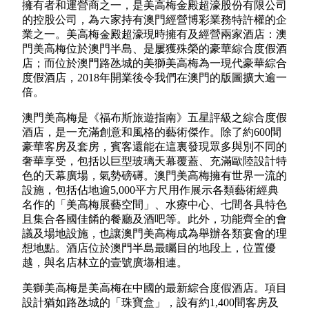
擁有者和運營商之一，是美高梅金殿超濠股份有限公司
的控股公司，為六家持有澳門經營博彩業務特許權的企
業之一。美高梅金殿超濠現時擁有及經營兩家酒店：澳
門美高梅位於澳門半島、是屢獲殊榮的豪華綜合度假酒
店；而位於澳門路氹城的美獅美高梅為一現代豪華綜合
度假酒店，2018年開業後令我們在澳門的版圖擴大逾一
倍。
澳門美高梅是《福布斯旅遊指南》五星評級之綜合度假
酒店，是一充滿創意和風格的藝術傑作。除了約600間
豪華客房及套房，賓客還能在這裏發現眾多與別不同的
奢華享受，包括以巨型玻璃天幕覆蓋、充滿歐陸設計特
色的天幕廣場，氣勢磅礡。澳門美高梅擁有世界一流的
設施，包括佔地逾5,000平方尺用作展示各類藝術經典
名作的「美高梅展藝空間」、水療中心、七間各具特色
且集合各國佳餚的餐廳及酒吧等。此外，功能齊全的會
議及場地設施，也讓澳門美高梅成為舉辦各類宴會的理
想地點。酒店位於澳門半島最矚目的地段上，位置優
越，與名店林立的壹號廣塲相連。
美獅美高梅是美高梅在中國的最新綜合度假酒店。項目
設計猶如路氹城的「珠寶盒」，設有約1,400間客房及