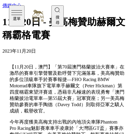
傳媒中心
搜
選單
11月20日 - 美高梅贊助赫爾文
尋
稱霸格電賽
2023年11月20日
【11月20日，澳門】「第70屆澳門格蘭披治大賽車」在
激昂的賽車引擎聲響及歡呼聲下完滿落幕，美高梅贊助
的多位頂級車手於賽事報捷—FHO Racing BMW
Motorrad車隊旗下電單車手赫爾文（Peter Hickman）第
四度稱霸東望洋賽道，憑藉非凡極速的表現勇奪「澳門
格蘭披治電單車—第55屆大賽」冠軍寶座；另一美高梅
贊助參賽的車手陶德（Davey Todd）則取得亞軍之驕人
成績，載譽收官。
今年再度獲美高梅支持出戰的內地頂尖車隊Phantom
Pro Racing魅影賽車車手凌康於「大灣區GT盃」賽事亦