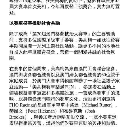
奪得GT3組亞軍。在美高梅的贊助下，魅影賽車於第67
屆大賽車首次亮相，今年再度登上頒獎台，實力無可置
疑。
以賽車盛事推動社會共融
除了成為「第70屆澳門格蘭披治大賽車」的主要贊助
商，支持多位國際頂級車手參賽，美高梅一如既往於賽
事期間展開一系列主題社區活動，讓更多不同的本地社
群投入此年度體育盛會，營造一個關愛共融的社會氛
圍。
在賽事的首個周末，美高梅為來自澳門工會聯合總會、
澳門街坊會聯合總會以及澳門婦女聯合總會的60位親子
家庭成員，於澳門大賽車博物館舉辦了一場社區親子家
庭活動—「美高梅賽車樂滿FUN」。參加者在活動上
體驗模擬賽車遊戲和多媒體設施，一嘗成為賽車手的滋
味，親身感受澳門獨特的賽車文化。活動更特別邀請
FHO Racing的星級電單車車手路達（Michael Rutter）、
赫爾文（Peter Hickman）和布魯克斯（Josh
Brookes），與參加者近距離互動交流，一眾小賽車迷
表現得相當興奮，燃起他們對賽車運動的興趣和熱情。