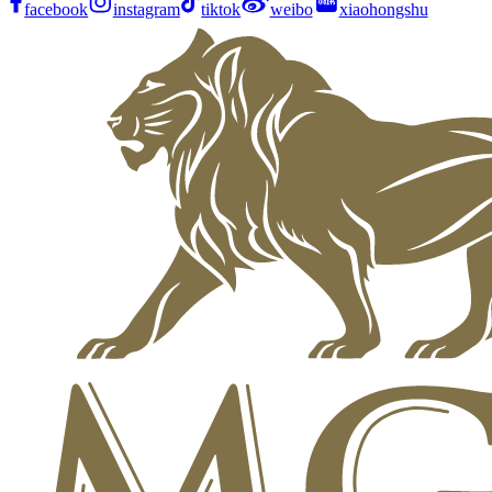
facebook
instagram
tiktok
weibo
xiaohongshu