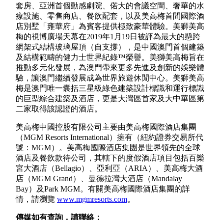
套房、亞洲首個動感劇院、偌大的會議空間、奢華的水
療設施、零售商店、餐飲配套，以及美高梅首間國際酒
店別墅「雍華府」為賓客提供極致豪華體驗。美獅美高
梅的視博廣場天幕在2019年1月19日被評為最大的懸跨
網架式結構玻璃屋頂（自支撐），是中國澳門首個建築
及結構範疇的健力士世界紀錄™榮譽。美獅美高梅旨在
推動多元化發展，為澳門帶來更多先進及創新的娛樂體
驗，讓澳門繼續發展成為世界旅遊休閒中心。美獅美高
梅是澳門唯一囊括三星級綠色建築設計標識和運行標識
的巨型綜合建築及酒店，更是大灣區首家及大中華區第
二家取得該認證的酒店。
美高梅中國控股有限公司主要由美高梅國際酒店集團
（MGM Resorts International）擁有（紐約證券交易所代
號：MGM）。美高梅國際酒店集團是世界領先的全球
酒店及餐飲款待公司，其轄下的度假酒店項目包括百樂
宮大酒店（Bellagio）、亞利亞（ARIA）、美高梅大酒
店（MGM Grand）、曼德拉灣大酒店（Mandalay
Bay）及Park MGM。有關美高梅國際酒店集團的詳
情，請瀏覽
www.mgmresorts.com
。
傳媒如有查詢，請聯絡：