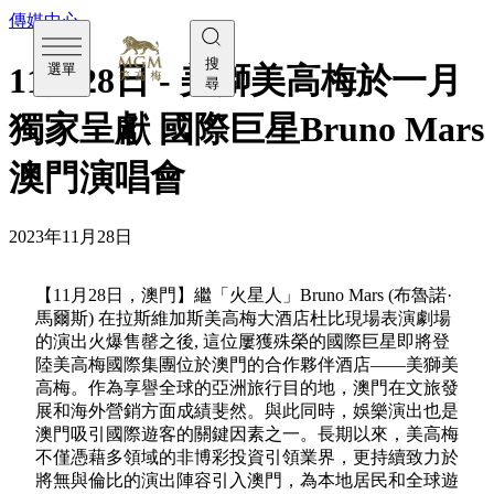
傳媒中心
搜
選單
11月28日 - 美獅美高梅於一月
尋
獨家呈獻 國際巨星Bruno Mars
澳門演唱會
2023年11月28日
【11月28日，澳門】繼「火星人」Bruno Mars (布魯諾·
馬爾斯) 在拉斯維加斯美高梅大酒店杜比現場表演劇場
的演出火爆售罄之後, 這位屢獲殊榮的國際巨星即將登
陸美高梅國際集團位於澳門的合作夥伴酒店——美獅美
高梅。作為享譽全球的亞洲旅行目的地，澳門在文旅發
展和海外營銷方面成績斐然。與此同時，娛樂演出也是
澳門吸引國際遊客的關鍵因素之一。長期以來，美高梅
不僅憑藉多領域的非博彩投資引領業界，更持續致力於
將無與倫比的演出陣容引入澳門，為本地居民和全球遊