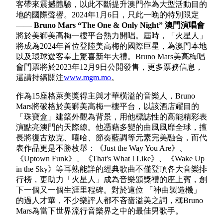
客帶來震撼體驗，以此不斷提升澳門作為大型活動目的
地的國際聲譽。2024年1月6日，只此一晚的特別限定
——
Bruno Mars “The One & Only Night”
澳門演唱會
將於美獅美高梅一樓平台熱力開唱。屆時，「火星人」
將成為2024年首位登陸美高梅的國際巨星，為澳門本地
以及環球遊客奉上驚喜新年大禮。Bruno Mars美高梅唱
會門票將於2023年12月9日公開發售，更多票務信息，
還請持續關注
www.mgm.mo
。
作為15座格萊美獎得主與才華橫溢的音樂人，Bruno
Mars將破格於美獅美高梅一樓平台，以該酒店耀目的
「珠寶盒」建築外觀為背景，用他標誌性的高能精彩表
演點亮澳門的天際線。他憑藉多變的曲風風靡全球，擅
長將復古放克、嘻哈、節奏藍調等元素完美融合，而代
表作品更是不勝枚舉：《Just the Way You Are》、
《Uptown Funk》、《That's What I Like》、《Wake Up
in the Sky》等耳熟能詳的經典歌曲不僅登頂各大音樂排
行榜，更助力「火星人」成為音樂頒獎禮的座上賓，創
下一個又一個生涯里程碑。對於這位 「神曲製造機」
的過人才華，不少樂評人都不吝啬溢美之詞，稱Bruno
Mars為當下世界流行音樂界之中的最佳男歌手。