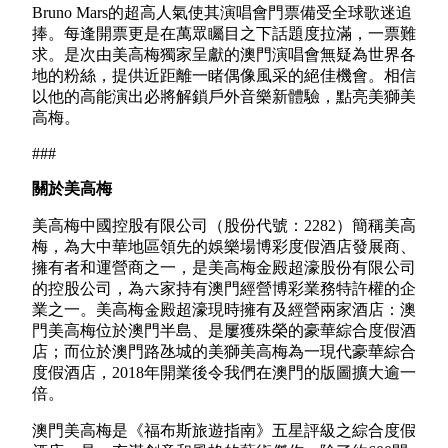
Bruno Mars的超高人氣使其演唱會門票備受全球歌迷追
捧。每逢開票更是在萬眾矚目之下話題度拉滿，一票難
求。是次由美高梅獨家呈獻的澳門演唱會無疑為世界各
地的粉絲，提供近距離一睹偶像風采的絕佳機會。相信
以他的高能演出必將解鎖戶外音樂新體驗，點亮美獅美
高梅。
###
關於美高梅
美高梅中國控股有限公司（股份代號：2282）簡稱美高
梅，為大中華地區領先的娛樂場博彩度假酒店發展商、
擁有者和運營商之一，是美高梅金殿超濠股份有限公司
的控股公司，為六家持有澳門經營博彩業務特許權的企
業之一。美高梅金殿超濠現時擁有及經營兩家酒店：澳
門美高梅位於澳門半島、是屢獲殊榮的豪華綜合度假酒
店；而位於澳門路氹城的美獅美高梅為一現代豪華綜合
度假酒店，2018年開業後令我們在澳門的版圖擴大逾一
倍。
澳門美高梅是《福布斯旅遊指南》五星評級之綜合度假