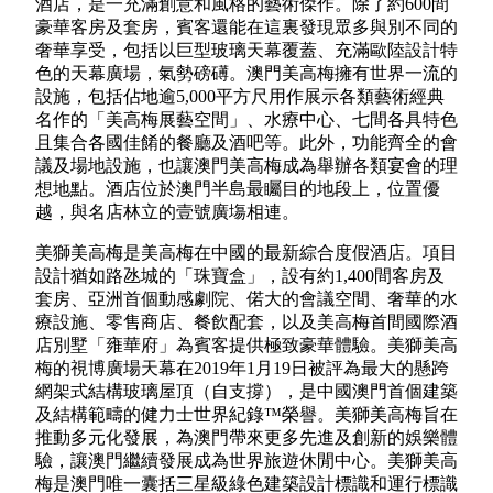
酒店，是一充滿創意和風格的藝術傑作。除了約600間
豪華客房及套房，賓客還能在這裏發現眾多與別不同的
奢華享受，包括以巨型玻璃天幕覆蓋、充滿歐陸設計特
色的天幕廣場，氣勢磅礡。澳門美高梅擁有世界一流的
設施，包括佔地逾5,000平方尺用作展示各類藝術經典
名作的「美高梅展藝空間」、水療中心、七間各具特色
且集合各國佳餚的餐廳及酒吧等。此外，功能齊全的會
議及場地設施，也讓澳門美高梅成為舉辦各類宴會的理
想地點。酒店位於澳門半島最矚目的地段上，位置優
越，與名店林立的壹號廣塲相連。
美獅美高梅是美高梅在中國的最新綜合度假酒店。項目
設計猶如路氹城的「珠寶盒」，設有約1,400間客房及
套房、亞洲首個動感劇院、偌大的會議空間、奢華的水
療設施、零售商店、餐飲配套，以及美高梅首間國際酒
店別墅「雍華府」為賓客提供極致豪華體驗。美獅美高
梅的視博廣場天幕在2019年1月19日被評為最大的懸跨
網架式結構玻璃屋頂（自支撐），是中國澳門首個建築
及結構範疇的健力士世界紀錄™榮譽。美獅美高梅旨在
推動多元化發展，為澳門帶來更多先進及創新的娛樂體
驗，讓澳門繼續發展成為世界旅遊休閒中心。美獅美高
梅是澳門唯一囊括三星級綠色建築設計標識和運行標識