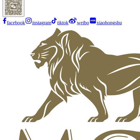
facebook
instagram
tiktok
weibo
xiaohongshu