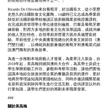
的長期合作便是最佳例子之一。」
Ricardo De Oliveira來自葡萄牙，於法國長大，從小受歷
史悠久的法國飲食文化薰陶，14歲時已立志成為專業廚
師並於法國廚藝學校修讀正規廚藝職業資格證書課程。
在完成廚房管理學士學位後曾到倫敦、巴黎及葡萄牙磨
練廚藝，對西方多地的飲食文化有深厚認識，成就淬練
的個人烹飪特色，在領導廚房營運方面亦具備豐富經
驗。早前他登上中央廣播電視總台的美食文旅節目《澳
門雙行綫》，以傳統與創新兼備的葡萄牙和澳葡菜式細
說澳門獨有的美食故事。
為進一步推動本地廚藝人才發展，為業界注入新血，自
2018年起，美高梅持續與澳科大合作，為其學士及碩士
學生舉辦廚藝工作坊、參觀和考察等活動，讓他們實地
認識本地綜合旅遊休閒企業的餐廳及廚房的運作，更好
地將所學理論知識與實踐相結合。同時亦邀請國際星級
名廚和資深廚師與學生進行交流互動，提供課堂以外的
行業知識，讓學生們更好的籌劃未來職業發展。
###
關於美高梅