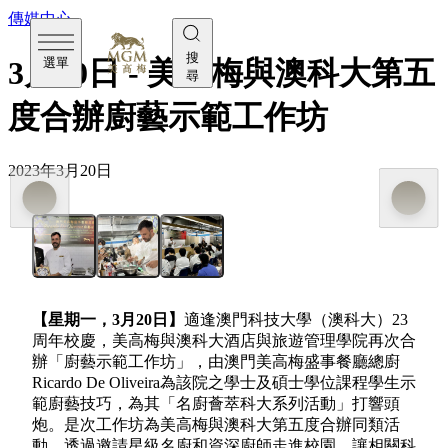
傳媒中心
搜
選單
3月20日 - 美高梅與澳科大第五
尋
度合辦廚藝示範工作坊
2023年3月20日
【星期一，
3
月
20
日】
適逢澳門科技大學（澳科大）23
周年校慶，美高梅與澳科大酒店與旅遊管理學院再次合
辦「廚藝示範工作坊」，由澳門美高梅盛事餐廳總廚
Ricardo De Oliveira為該院之學士及碩士學位課程學生示
範廚藝技巧，為其「名廚薈萃科大系列活動」打響頭
炮。是次工作坊為美高梅與澳科大第五度合辦同類活
動，透過邀請星級名廚和資深廚師走進校園，讓相關科