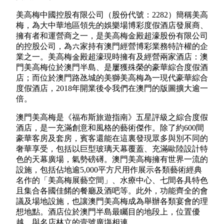
美高梅中國控股有限公司（股份代號：2282）簡稱美高
梅，為大中華地區領先的娛樂場博彩度假酒店發展商、
擁有者和運營商之一，是美高梅金殿超濠股份有限公司
的控股公司，為六家持有澳門經營博彩業務特許權的企
業之一。美高梅金殿超濠現時擁有及經營兩家酒店：澳
門美高梅位於澳門半島、是屢獲殊榮的豪華綜合度假酒
店；而位於澳門路氹城的美獅美高梅為一現代豪華綜合
度假酒店，2018年開業後令我們在澳門的版圖擴大逾一
倍。
澳門美高梅是《福布斯旅遊指南》五星評級之綜合度假
酒店，是一充滿創意和風格的藝術傑作。除了約600間
豪華客房及套房，賓客還能在這裏發現眾多與別不同的
奢華享受，包括以巨型玻璃天幕覆蓋、充滿歐陸設計特
色的天幕廣場，氣勢磅礡。澳門美高梅擁有世界一流的
設施，包括佔地逾5,000平方尺用作展示各類藝術經典
名作的「美高梅展藝空間」、水療中心、七間各具特色
且集合各國佳餚的餐廳及酒吧等。此外，功能齊全的會
議及場地設施，也讓澳門美高梅成為舉辦各類宴會的理
想地點。酒店位於澳門半島最矚目的地段上，位置優
越，與名店林立的壹號廣塲相連。