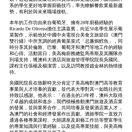
系的學生更好地掌握廚藝技巧，率先瞭解餐飲業最新趨
勢，有利於與未來職場接軌。
本年的工作坊由來自葡萄牙、擁有28年廚藝經驗的
Ricardo De Oliveira擔任主講嘉賓，向近50名學生展示葡
菜製作，示範他於中國中央電視台美食文旅節目《澳門
雙行綫》中所烹調的經典葡菜菜式「忌廉焗鱈魚」，同
時分享其於倫敦、巴黎、葡萄牙和澳門等地工作的經驗
和心得。活動當日，美高梅廚務總監馬蒂斯及其團隊亦
到場支持，獲澳科大酒店與旅遊管理學院院長吳國民、
課程主任張楊及楊潔雲，以及訪問教授趙金林的熱情接
待。
吳國民院長在致辭時充分肯定了美高梅對澳門高等教育
事業與人才培養的貢獻，並代表大學對其一如既往的支
持致以感謝。他表示：「在過去的23年裡，澳科大取得
了卓越的成就和進步，我們積極推動澳門旅遊及酒店業
的發展，並與業界合作，共同培養及發展酒店業人才，
為澳門的社會和經濟發展作出貢獻。酒旅學院一直致力
通過各種專業課程、大師講座及廚藝工作坊等豐富學生
的專業知識與行業經驗，以及提高專業技能，與美高梅