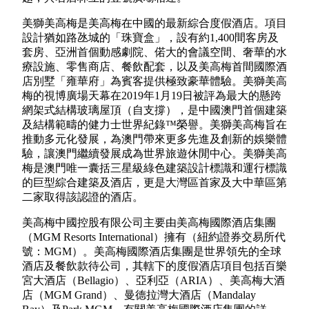
美獅美高梅是美高梅在中國的最新綜合度假酒店。項目
設計猶如路氹城的「珠寶盒」，設有約1,400間客房及
套房、亞洲首個動感劇院、偌大的會議空間、奢華的水
療設施、零售商店、餐飲配套，以及美高梅首間國際酒
店別墅「雍華府」為賓客提供極致豪華體驗。美獅美高
梅的視博廣場天幕在2019年1月19日被評為最大的懸跨
網架式結構玻璃屋頂（自支撐），是中國澳門首個建築
及結構範疇的健力士世界紀錄™榮譽。美獅美高梅旨在
推動多元化發展，為澳門帶來更多先進及創新的娛樂體
驗，讓澳門繼續發展成為世界旅遊休閒中心。美獅美高
梅是澳門唯一囊括三星級綠色建築設計標識和運行標識
的巨型綜合建築及酒店，更是大灣區首家及大中華區第
二家取得該認證的酒店。
美高梅中國控股有限公司主要由美高梅國際酒店集團
（MGM Resorts International）擁有（紐約證券交易所代
號：MGM）。美高梅國際酒店集團是世界領先的全球
酒店及餐飲款待公司，其轄下的度假酒店項目包括百樂
宮大酒店（Bellagio）、亞利亞（ARIA）、美高梅大酒
店（MGM Grand）、曼德拉灣大酒店（Mandalay