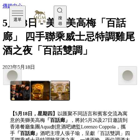
傳媒中心
搜
選單
5月18日 - 美獅美高梅「百話
尋
廊」 四手聯乘威士忌特調雞尾
酒之夜「百話雙調」
2023年5月18日
【
5
月
18
日，星期四】
以匯聚不同語言和賓客交流為寓
意的美獅美高梅
「百話廊」
，將於5月26及27日邀請到
香港餐廳集團Aqua創意酒吧總監Lorenzo Coppola，攜
手
「百話廊」
酒吧主理人張子瑜，呈獻「百話雙調」四
手聯乘威士忌特調雞尾酒之夜。一連兩晚，兩位調酒大