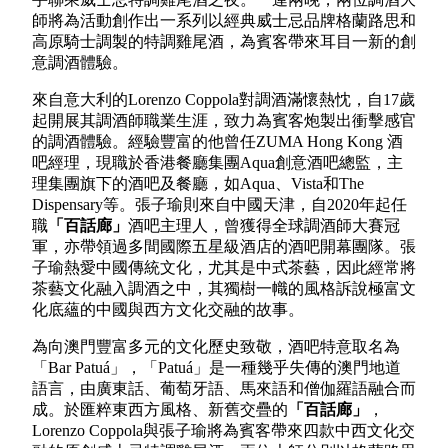
師將為活動創作出一系列以經典威士忌品牌格蘭路思和
高原騎士調製的特調雞尾酒，為賓客帶來耳目一新的創
意調酒體驗。
來自意大利的Lorenzo Coppola對調酒滿懷熱忱，自17歲
起開展其調酒師職業生涯，致力為賓客炮製出衝擊感官
的調酒體驗。經驗豐富的他曾任ZUMA Hong Kong 酒
吧經理，現職於香港餐廳集團Aqua創意酒吧總監，主
理集團旗下的酒吧及餐廳，如Aqua、Vista和The
Dispensary等。張子瑜則來自中國天津，自2020年起任
職
「百話廊」
酒吧主理人，曾獲得全球調酒師大賽冠
軍，亦帶領過多間國際五星級酒店的酒吧開幕團隊。張
子瑜熱愛中國傳統文化，尤其是中式茶藝，因此經常將
茶藝文化融入調酒之中，其獨樹一幟的風格訴說極富文
化底蘊的中國與西方文化交融的故事。
為向澳門豐富多元的文化歷史致敬，酒吧特意取名為
「Bar Patuá」，「Patuá」是一種幾乎失傳的澳門地道
語言，由廣東話、葡萄牙語、馬來語和僧伽羅語融合而
成。於匯粹東西方風格、新舊交疊的
「百話廊」
，
Lorenzo Coppola與張子瑜將為賓客帶來四款中西文化交