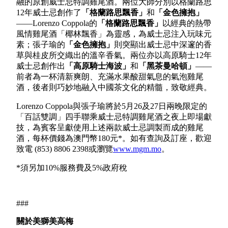
融的原創威士忌特調雞尾酒。兩位大師分別以格蘭路思
12年威士忌創作了
「格蘭路思飄香」
和
「金色擁抱」
——Lorenzo Coppola的
「格蘭路思飄香」
以經典的熱帶
風情雞尾酒「椰林飄香」為靈感，為威士忌注入玩味元
素；張子瑜的
「金色擁抱」
則突顯出威士忌中深邃的香
草與桂皮所交織出的溫辛香氣。兩位亦以高原騎士12年
威士忌創作出
「高原騎士海波」
和
「黑茶曼哈頓」
——
前者為一杯清新爽朗、充滿水果酸甜氣息的氣泡雞尾
酒，後者則巧妙地融入中國茶文化的精髓，致敬經典。
Lorenzo Coppola與張子瑜將於5月26及27日兩晚限定的
「百話雙調」四手聯乘威士忌特調雞尾酒之夜上即場獻
技，為賓客呈獻使用上述兩款威士忌調製而成的雞尾
酒，每杯價錢為澳門幣180元*。如有查詢及訂座，歡迎
致電 (853) 8806 2398或瀏覽
www.mgm.mo
。
*須另加10%服務費及5%政府稅
###
關於美獅美高梅