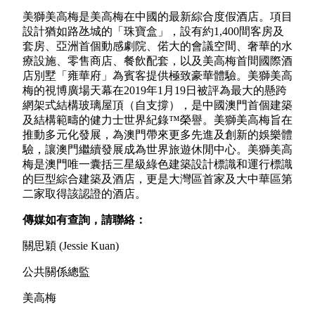
美獅美高梅是美高梅在中國的最新綜合度假酒店。項目
設計猶如路氹城的「珠寶盒」，設有約1,400間客房及
套房、亞洲首個動感劇院、偌大的會議空間、奢華的水
療設施、零售商店、餐飲配套，以及美高梅首間國際酒
店別墅「雍華府」為賓客提供極致豪華體驗。美獅美高
梅的視博廣場天幕在2019年1月19日被評為最大的懸跨
網架式結構玻璃屋頂（自支撐），是中國澳門首個建築
及結構範疇的健力士世界紀錄™榮譽。美獅美高梅旨在
推動多元化發展，為澳門帶來更多先進及創新的娛樂體
驗，讓澳門繼續發展成為世界旅遊休閒中心。美獅美高
梅是澳門唯一囊括三星級綠色建築設計標識和運行標識
的巨型綜合建築及酒店，更是大灣區首家及大中華區第
二家取得該認證的酒店。
傳媒如有查詢，請聯絡：
關思穎 (Jessie Kuan)
公共關係總監
美高梅