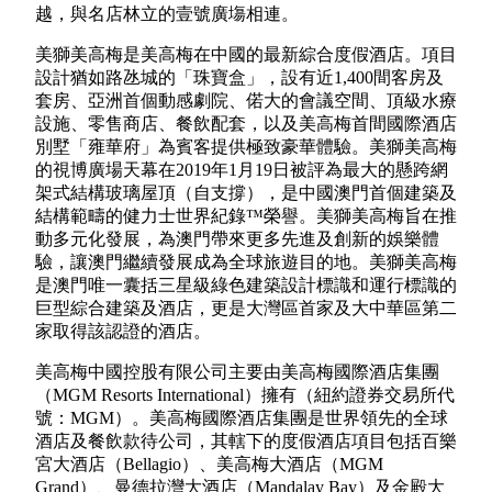
越，與名店林立的壹號廣塲相連。
美獅美高梅是美高梅在中國的最新綜合度假酒店。項目
設計猶如路氹城的「珠寶盒」，設有近1,400間客房及
套房、亞洲首個動感劇院、偌大的會議空間、頂級水療
設施、零售商店、餐飲配套，以及美高梅首間國際酒店
別墅「雍華府」為賓客提供極致豪華體驗。美獅美高梅
的視博廣場天幕在2019年1月19日被評為最大的懸跨網
架式結構玻璃屋頂（自支撐），是中國澳門首個建築及
結構範疇的健力士世界紀錄™榮譽。美獅美高梅旨在推
動多元化發展，為澳門帶來更多先進及創新的娛樂體
驗，讓澳門繼續發展成為全球旅遊目的地。美獅美高梅
是澳門唯一囊括三星級綠色建築設計標識和運行標識的
巨型綜合建築及酒店，更是大灣區首家及大中華區第二
家取得該認證的酒店。
美高梅中國控股有限公司主要由美高梅國際酒店集團
（MGM Resorts International）擁有（紐約證券交易所代
號：MGM）。美高梅國際酒店集團是世界領先的全球
酒店及餐飲款待公司，其轄下的度假酒店項目包括百樂
宮大酒店（Bellagio）、美高梅大酒店（MGM
Grand）、曼德拉灣大酒店（Mandalay Bay）及金殿大