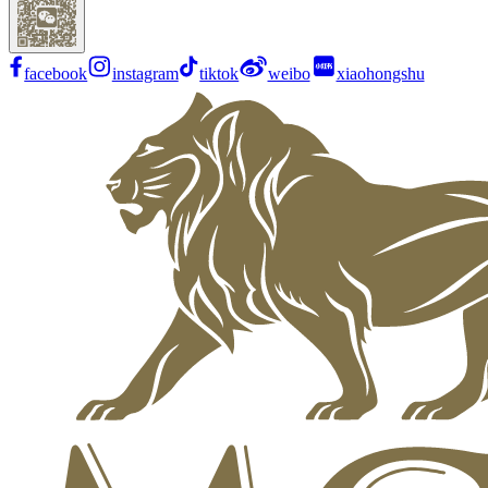
facebook
instagram
tiktok
weibo
xiaohongshu