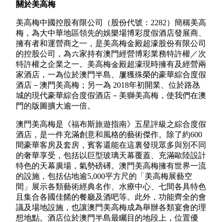
關於美高梅
美高梅中國控股有限公司（股份代號：2282）簡稱美高
梅，為大中華地區領先的娛樂場博彩度假酒店發展商、
擁有者和運營商之一，是美高梅金殿超濠股份有限公司
的控股公司，為六家持有澳門經營博彩業務特許權／次
特許權之企業之一。美高梅金殿超濠現時擁有及經營兩
家酒店，一為位於澳門半島、屢獲殊榮的豪華綜合度假
酒店－澳門美高梅；另一為 2018年初開業、位於路氹
城的現代豪華綜合度假酒店－美獅美高梅，使我們在澳
門的版圖擴大逾一倍。
澳門美高梅是《福布斯旅遊指南》五星評級之綜合度假
酒店，是一件充滿創意和風格的藝術傑作。除了約600
間豪華客房及套房，賓客還能在這裏發現眾多與別不同
的奢華享受，包括以巨型玻璃天幕覆蓋、充滿歐陸設計
特色的天幕廣場，氣勢磅礡。澳門美高梅擁有世界一流
的設施，包括佔地逾5,000平方尺的「美高梅展藝空
間」展示各類藝術經典名作、水療中心、七間各具特色
且集合各國佳餚的餐廳及酒吧等。此外，功能齊全的會
議及場地設施，也讓澳門美高梅成為舉辦各類宴會的理
想地點。酒店位於澳門半島最矚目的地段上，位置優