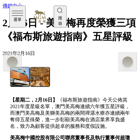
傳媒中心
搜
選單
2月16日 - 美高梅再度榮獲三項
尋
《福布斯旅遊指南》五星評級
2021年2月16日
【星期二，
2
月
16日
】
《福布斯旅遊指南》今天公佈其
2021年度星級名單，澳門美高梅連續六年獲五星評級，
而澳門美高梅及美獅美高梅的兩間禪潺水療亦連續兩年
奪得五星殊榮，進一步彰顯美高梅在酒店業界享負盛
名，致力為顧客提供超卓的服務和度假設施。
美高梅中國控股有限公司聯席董事長及執行董事何超瓊