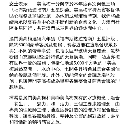
女士
表示：「美高梅十分榮幸於本年度再次榮獲三項
《福布斯旅遊指南》五星殊榮。美高梅堅持為賓客提供
貼心服務及頂級設施，為他們成就璀璨時刻。我們將繼
續秉承以賓客為中心及不斷創新的企業文化，與澳門社
區並肩同行，共建澳門成爲世界旅遊休閒中心。」
澳門美高梅連續六年獲《福布斯旅遊指南》五星評級，
除約600間豪華客房及套房，賓客還能在這裏發現眾多
與別不同的奢華享受，包括以巨型玻璃天幕覆蓋、氣勢
磅礡而充滿歐陸設計特色的天幕廣場。同時，酒店亦擁
有世界一流的設施，包括佔地逾5,000平方呎的「美高
梅展藝空間」、水療中心、七間各具特色且集合各國佳
餚的餐廳及酒吧等。此外，功能齊全的會議及場地設
施，也讓澳門美高梅成為舉辦各類宴會及商業會議的理
想地點。
禪潺是澳門美高梅和美獅美高梅獨有的水療概念，融合
「養生」、「魅力」和「活力」三個主要康體理念，由
專業的理療師主理，通過度身訂造的護理療程配合最新
科技，讓賓客體驗身體、精神及心靈的絕對放鬆，盡享
和諧恬靜的獨特感官之旅。