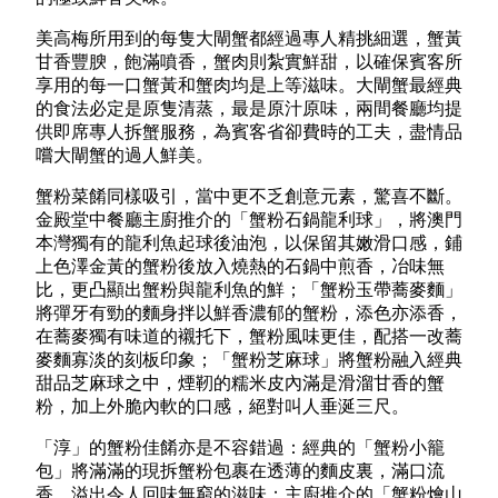
美高梅所用到的每隻大閘蟹都經過專人精挑細選，蟹黃
甘香豐腴，飽滿噴香，蟹肉則紮實鮮甜，以確保賓客所
享用的每一口蟹黃和蟹肉均是上等滋味。大閘蟹最經典
的食法必定是原隻清蒸，最是原汁原味，兩間餐廳均提
供即席專人拆蟹服務，為賓客省卻費時的工夫，盡情品
嚐大閘蟹的過人鮮美。
蟹粉菜餚同樣吸引，當中更不乏創意元素，驚喜不斷。
金殿堂中餐廳主廚推介的「蟹粉石鍋龍利球」，將澳門
本灣獨有的龍利魚起球後油泡，以保留其嫩滑口感，鋪
上色澤金黃的蟹粉後放入燒熱的石鍋中煎香，冶味無
比，更凸顯出蟹粉與龍利魚的鮮；「蟹粉玉帶蕎麥麵」
將彈牙有勁的麵身拌以鮮香濃郁的蟹粉，添色亦添香，
在蕎麥獨有味道的襯托下，蟹粉風味更佳，配搭一改蕎
麥麵寡淡的刻板印象；「蟹粉芝麻球」將蟹粉融入經典
甜品芝麻球之中，煙靭的糯米皮內滿是滑溜甘香的蟹
粉，加上外脆內軟的口感，絕對叫人垂涎三尺。
「淳」的蟹粉佳餚亦是不容錯過：經典的「蟹粉小籠
包」將滿滿的現拆蟹粉包裹在透薄的麵皮裏，滿口流
香，溢出令人回味無窮的滋味；主廚推介的「蟹粉燴山