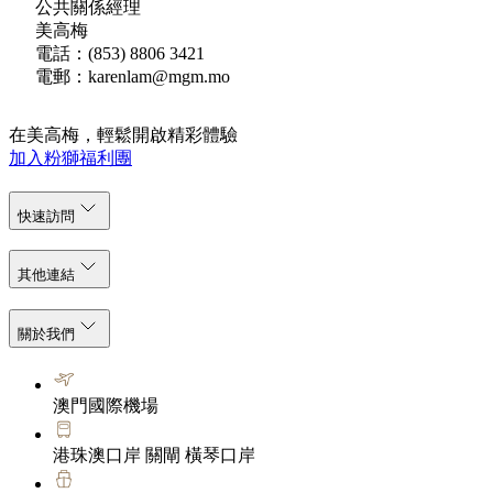
公共關係經理
美高梅
電話：(853) 8806 3421
電郵：karenlam@mgm.mo
在美高梅，輕鬆開啟精彩體驗
加入粉獅福利團
快速訪問
其他連結
關於我們
澳門國際機場
港珠澳口岸 關閘 橫琴口岸