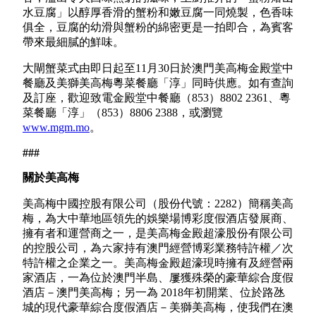
水豆腐」以醇厚香滑的蟹粉和嫩豆腐一同燒製，色香味
俱全，豆腐的幼滑與蟹粉的綿密更是一拍即合，為賓客
帶來最細膩的鮮味。
大閘蟹菜式由即日起至11月30日於澳門美高梅金殿堂中
餐廳及美獅美高梅粵菜餐廳「淳」同時供應。如有查詢
及訂座，歡迎致電金殿堂中餐廳（853）8802 2361、粵
菜餐廳「淳」（853）8806 2388，或瀏覽
www.mgm.mo
。
###
關於美高梅
美高梅中國控股有限公司（股份代號：2282）簡稱美高
梅，為大中華地區領先的娛樂場博彩度假酒店發展商、
擁有者和運營商之一，是美高梅金殿超濠股份有限公司
的控股公司，為六家持有澳門經營博彩業務特許權／次
特許權之企業之一。美高梅金殿超濠現時擁有及經營兩
家酒店，一為位於澳門半島、屢獲殊榮的豪華綜合度假
酒店－澳門美高梅；另一為 2018年初開業、位於路氹
城的現代豪華綜合度假酒店－美獅美高梅，使我們在澳