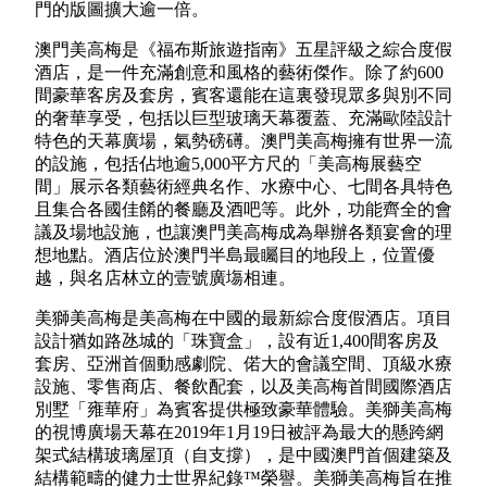
門的版圖擴大逾一倍。
澳門美高梅是《福布斯旅遊指南》五星評級之綜合度假
酒店，是一件充滿創意和風格的藝術傑作。除了約600
間豪華客房及套房，賓客還能在這裏發現眾多與別不同
的奢華享受，包括以巨型玻璃天幕覆蓋、充滿歐陸設計
特色的天幕廣場，氣勢磅礡。澳門美高梅擁有世界一流
的設施，包括佔地逾5,000平方尺的「美高梅展藝空
間」展示各類藝術經典名作、水療中心、七間各具特色
且集合各國佳餚的餐廳及酒吧等。此外，功能齊全的會
議及場地設施，也讓澳門美高梅成為舉辦各類宴會的理
想地點。酒店位於澳門半島最矚目的地段上，位置優
越，與名店林立的壹號廣塲相連。
美獅美高梅是美高梅在中國的最新綜合度假酒店。項目
設計猶如路氹城的「珠寶盒」，設有近1,400間客房及
套房、亞洲首個動感劇院、偌大的會議空間、頂級水療
設施、零售商店、餐飲配套，以及美高梅首間國際酒店
別墅「雍華府」為賓客提供極致豪華體驗。美獅美高梅
的視博廣場天幕在2019年1月19日被評為最大的懸跨網
架式結構玻璃屋頂（自支撐），是中國澳門首個建築及
結構範疇的健力士世界紀錄™榮譽。美獅美高梅旨在推