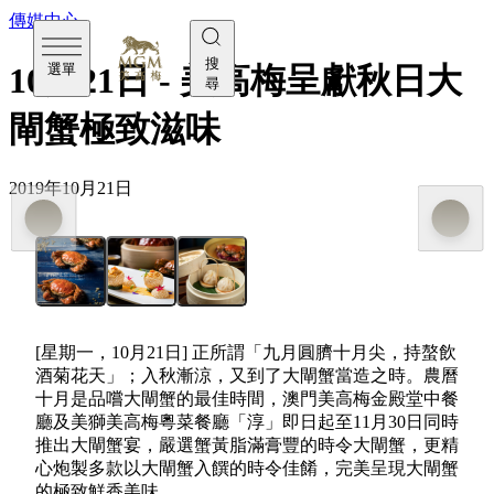
傳媒中心
搜
選單
10月21日 - 美高梅呈獻秋日大
尋
閘蟹極致滋味
2019年10月21日
[星期一，10月21日] 正所謂「九月圓臍十月尖，持螯飲
酒菊花天」；入秋漸涼，又到了大閘蟹當造之時。農曆
十月是品嚐大閘蟹的最佳時間，澳門美高梅金殿堂中餐
廳及美獅美高梅粵菜餐廳「淳」即日起至11月30日同時
推出大閘蟹宴，嚴選蟹黃脂滿膏豐的時令大閘蟹，更精
心炮製多款以大閘蟹入饌的時令佳餚，完美呈現大閘蟹
的極致鮮香美味。