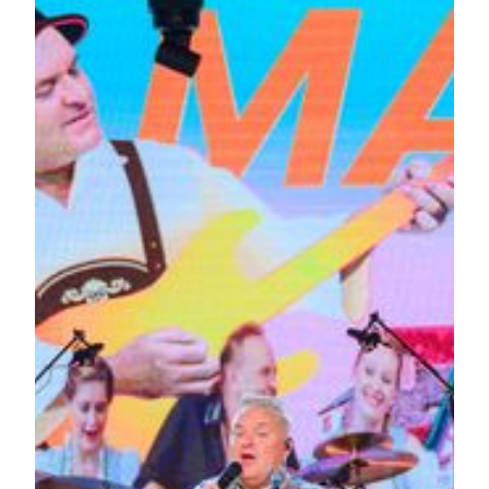
Prost！十五年來，持續在澳門乾杯！
十五年前，一場舉杯的盛會為澳門夜空添上一抹琥珀金色泡
沫；十五年後，「美高梅澳門德國啤酒節」依然在歡笑與泡沫
中閃閃發光。當巴伐利亞音樂響起、金琥珀的啤酒沿杯緣傾
瀉，節慶的能量再次瀰漫!
從首屆到第 15 屆，這個年度盛典早已成為澳門最具代表性的節
慶回憶之一。
十五週年限定歡樂加倍！
今年的啤酒節，不只是「回來」，更是有了新的層次
——從音樂到互動、從打卡到驚喜，每個角落都藏著笑
聲與彩蛋。 年度亮點搶先看：
原汁原味德國風情帳篷
—— 正宗德國啤酒節駐場樂隊再度登
場，氣氛從第一首音樂就燃起！
地道德國美食
—— 現烤豬手、脆皮香腸、椒鹽脆餅與產地直
送的啤酒完美搭配。
全新啤酒節拍貼機登場
—— 即影即有的「復古報紙」，定格