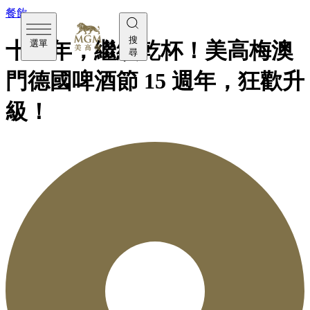
餐飲
搜
選單
十五年，繼續乾杯！美高梅澳
尋
門德國啤酒節 15 週年，狂歡升
級！