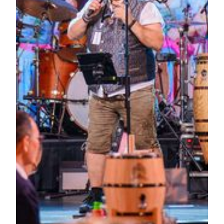
當晚乾杯一刻！
限量小獅子
—— 美高梅小獅子家族推出三款迷你版，今年啤
酒節可愛加三倍。
遊戲攤位
—— 籃球機、夾公仔機等復古機臺，一起玩出節日快
樂感！
扮裝大賽閃亮登場！造型就是你的舞台！
今年最矚目的焦點——「美高梅澳門德國啤酒節扮裝大賽」 隆
重開場！不論是穿上傳統巴伐利亞服飾，或是發揮創意、玩出
你的個人風格，跟全場一起競逐 「最佳服飾獎」🏆！
音樂 X 舞蹈 = 我們的啤酒節記憶
從經典德國民謠《Kufsteiner Lied》到全場大合跳
《Duck Dance》，現場觀眾跟著節奏擺動、舉杯同歡。
這不僅是一場派對，更是十五年連結友情與歡樂的城市
記憶。