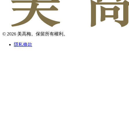
© 2026 美高梅。保留所有權利。
隱私條款