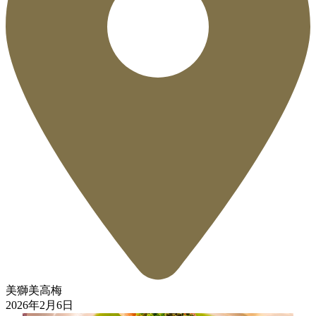
美獅美高梅
2026年2月6日