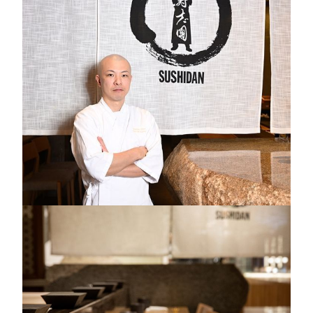
事‧寿志團」並肩呈獻四天限定的江戶前壽司餐席。自
五月合作以來，這對師徒在細節上的默契更進一步，每
一貫壽司都延續江戶前的精神，但在食材處理與握製節
奏上，更精準、流暢。
這次餐席仍以赤醋飯為核心，佐藤師傅透過獨門配方調和米
酢，酸度明確而層次豐富，而上野料理長則依當天漁獲油脂與
米粒濕度微調握製手感，完整展現「黃金比率」。魚料的熟
成、醃製、刀法切割，都因師徒的默契而在每一口壽司中被完
美呈現，讓味道與口感達到平衡。
每日不同的廚師發辦料理套餐，師徒間自然流暢的交
流，使每位用餐者既能享受味覺，也能感受料理背後的
專注與時間感。
「盛事‧寿志團」的十二席開放式壽司吧台提供了近距
離觀賞師傅技藝的機會。這次回歸，更像是一場細膩的
延伸，將五月的合作經驗進一步精煉，讓每一口壽司都
呈現最自然、最純粹的江戶前味道。
「名廚駕到 」將繼續邀請各地名廚交流創作，以料理