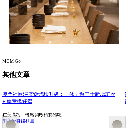
為語言，讓文化與味道在澳門匯聚。
地點：澳門美高梅「盛事‧寿志團」
日期：2025年11月11日至14日 (已完結)
探索更多美高梅餐飲
MGM Go
其他文章
澳門社區深度遊體驗升級：「休」遊巴士新增班次
+ 集章換好禮
在美高梅，輕鬆開啟精彩體驗
加入粉獅福利團