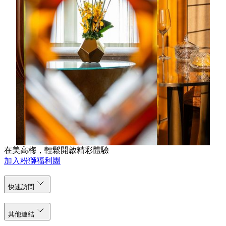
水
免費上網服務
14天
7 天前預訂，享入住優惠低至八折
指定水療護理項目8折優惠
免費享用客房內小酒吧提供之汽水、啤酒及礦泉
水
免費上網服務
立即預約
在美高梅，輕鬆開啟精彩體驗
加入粉獅福利團
快速訪問
其他連結