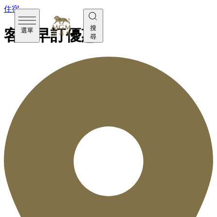
住宿
搜
選單
客房早訂優惠
尋