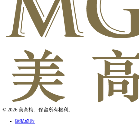
© 2026 美高梅。保留所有權利。
隱私條款