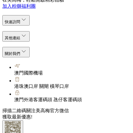
加入粉獅福利團
快速訪問
其他連結
關於我們
澳門國際機場
港珠澳口岸 關閘 橫琴口岸
澳門外港客運碼頭 氹仔客運碼頭
掃描二維碼關注美高梅官方微信
獲取最新優惠!